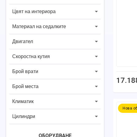
Цвят на интериора
Материал на седалките
Двигател
Скоростна кутия
Брой врати
17.18
Брой места
Климатик
Нова о
Цилиндри
ОБОРУДВАНЕ