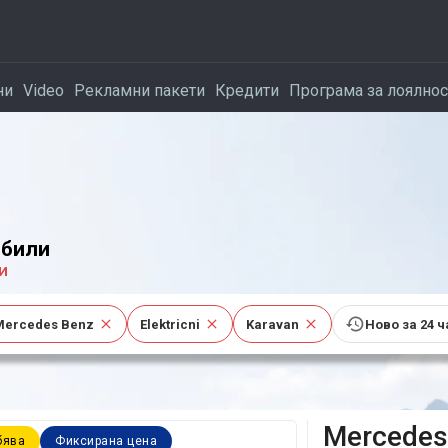
ни
Video
Рекламни пакети
Кредити
Програма за лоялнос
били
и
Mercedes Benz
Elektricni
Karavan
Ново за 24 
Mercedes
бява
Фиксирана цена