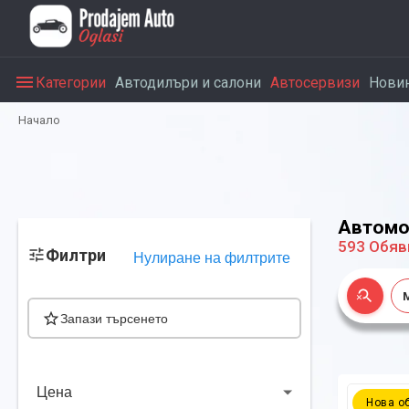
Категории
Автодилъри и салони
Автосервизи
Нови
Начало
Автомо
593
Обяв
Филтри
Нулиране на филтрите
Запази търсенето
Цена
Нова о