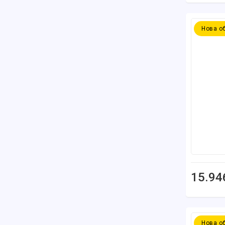
Нова о
15.94
Нова о