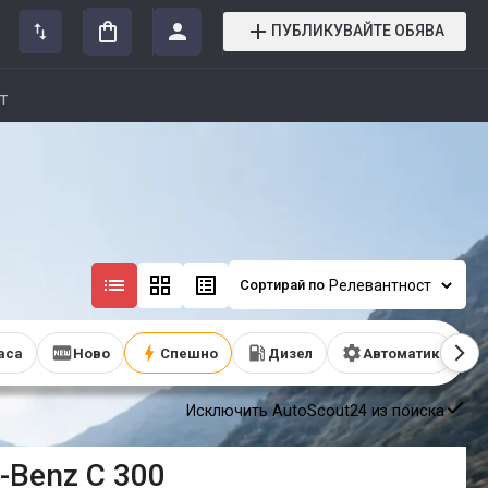
ПУБЛИКУВАЙТЕ ОБЯВА
т
Сортирай по
часа
Ново
Спешно
Дизел
Автоматик
Исключить AutoScout24 из поиска
-Benz
C 300