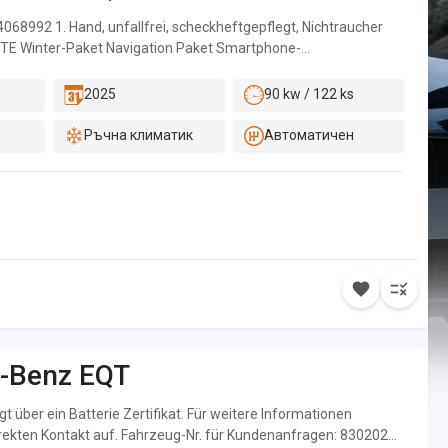
68992 1. Hand, unfallfrei, scheckheftgepflegt, Nichtraucher
TE Winter-Paket Navigation Paket Smartphone-
Armlehne mit Staufach Chrom Interieur-Paket Kombiinstrument
ives Sicherheits-Paket Automatische Beifahrer-
2025
90 kw / 122 ks
g ASSISTENZSYSTEME Bremsanlage mit ABS und ASR
bilitätsprogramm (ESP) Mercedes-Benz Notrufsystem
Ръчна климатик
Автоматичен
Aktiver Park-Assistent Rückfahrkamera Aktiver Spurhalte-
AT MOTOR GETRIEBE & FAHRWERK Getriebe automatisch für
IO & KOMMUNIKATION Digitales Radio (DAB) Navigation
nen MBUX MBUX Multimediasystem u. Navi mit 9&#130,5 Zoll
 Plus KEYLESS-GO Kommunikationsmodul (LTE) für digitale
Einstiegsleisten mit &quot,Mercedes-Benz&quot, Schriftzug
Multifunktionslenkrad Lenkradheizung Lenkrad in Neigung und
ederlenkrad Kabelloses Ladesystem für mobile Endgeräte 2 USB
ittelkonsole hinten Steckdose 12 V Fahrgastraum Steckdose 12 V
aum Spiegel in Beifahrer-Sonnenblende Innenspiegel
dbar Fensterheber vorn elektr. m. Komfortbedienfunktion
-Benz
EQT
heber in Schiebetüren Tasche an Fahrer- und
e Zierelemente Mattlack Seidenoptik silber Zierelement I-Tafel
t über ein Batterie Zertifikat. Für weitere Informationen
warz Handschuhfach&#130, Beifahrerseite&#130, geschlossen
irekten Kontakt auf. Fahrzeug-Nr. für Kundenanfragen: 8302022
Fahrgastraum Sitzheizung für Fahrer und Beifahrer