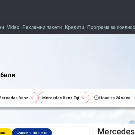
ни
Video
Рекламни пакети
Кредити
Програма за лоялнос
били
Mercedes Benz
Mercedes Benz Eqt
Ново за 24 часа
Mercedes
бява
Фиксирана цена