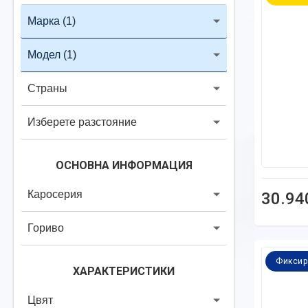
Марка
(1)
Модел
(1)
Страны
Изберете разстояние
ОСНОВНА ИНФОРМАЦИЯ
Каросерия
30.94
Гориво
Фиксир
ХАРАКТЕРИСТИКИ
Цвят