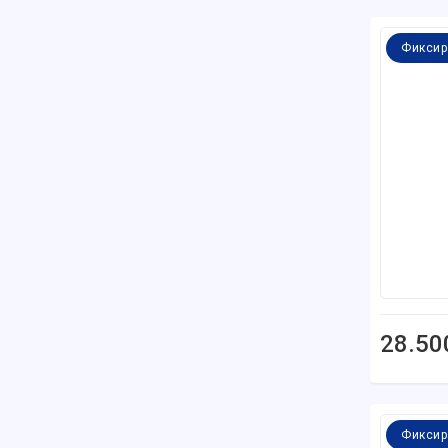
Фиксир
28.50
Фиксир