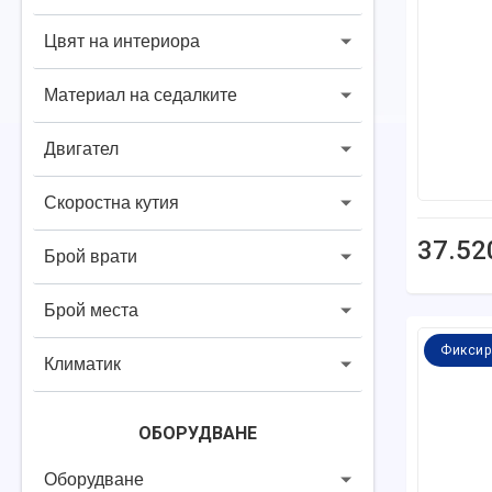
Цвят на интериора
Материал на седалките
Двигател
Скоростна кутия
37.52
Брой врати
Брой места
Фиксир
Климатик
ОБОРУДВАНЕ
Оборудване