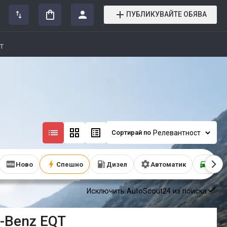
ПУБЛИКУВАЙТЕ ОБЯВА
т
Сортирай по
Ново
Спешно
Дизел
Автоматик
SUV
Исключить AutoScout24 из поиска
-Benz
EQT