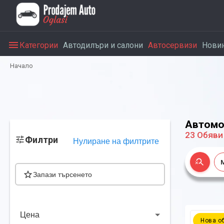
Категории
Автодилъри и салони
Автосервизи
Нови
Начало
Автомо
23
Обяви
Филтри
Нулиране на филтрите
Запази търсенето
Цена
Нова о