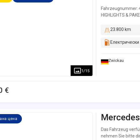
Fahrzeugnummer: 40
HIGHLIGHTS & PAKE
Integrationspaket 
mit Farbdisplay Akt
23.800 km
Airbagabschaltun
Elektronisches Sta
Електрически
Pannenmanagement 
Assistent TEMPOM
Zwickau
Elektroantrieb AUD
Erweiterte Funktio
1
/
15
Display Navigation
Dienste INTERIEUR 
Schaltknauf Leder 
0 €
Höhe verstellbar L
Schnittstellen in M
Kofferraum / Lader
automatisch abblen
Mercedes
ана цена
Elektrische Fenster
Beifahrerrückenlehn
Das Fahrzeug verfüg
Hochglanzlack sch
nehmen Sie bitte d
Warmluftkanal zum 