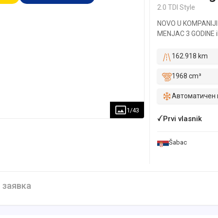
2.0 TDI Style
NOVO U KOMPANIJI
MENJAC 3 GODINE ili
održavano u ovlašćen
istorija dostupna n
162.918 km
Nema nikakvih nedos
čije troškove snosi 
1968 cm³
na taj način vas uve
ulaganja i u potpuno
Автоматичен 
vozila. U ponudi im
1
/
43
vozila. Ponude nam 
Prvi vlasnik
- Garancija na motor
Garancija na tehničk
Šabac
Garancija da vozilo
registraciju automo
našeg grada radimo p
službom. - Za kupce 
 заявка
mogućnosti da to li
FINANSIRANJE: - Kr
otplate 18-84m (18, 
Minimum uslov je 3