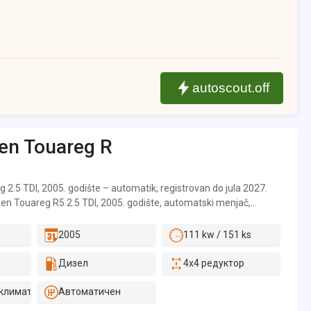
autoscout.off
en
Touareg R
2.5 TDI, 2005. godište – automatik, registrovan do jula 2027.
n Touareg R5 2.5 TDI, 2005. godište, automatski menjač,
Vozilo je redovno održavano i u odličnom je mehaničkom stanju.
rađena kompletna generalna motora, a u poslednjem periodu
2005
111 kw / 151 ks
000 € u delove i servis: Kompletna generalna motora. Nov
 oslanjanja. Novi termostat i antifriz. Servisiran automatski
Дизел
4x4 редуктор
menjen anlaser. Novi filter goriva. Nove LED sijalice. Nov zadnji
tal gume. Redovno servisiran i održavan.
климатик
Автоматичен