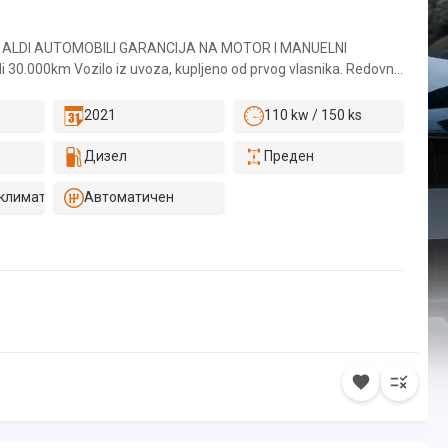
 ALDI AUTOMOBILI GARANCIJA NA MOTOR I MANUELNI
 30.000km Vozilo iz uvoza, kupljeno od prvog vlasnika. Redovno
om servisu ( original servisna knjižica ili elektronska servisna
a uvid ). Vozilo je pregledano od strane kompanije SGS-a/Dekre.
2021
110 kw / 150 ks
tataka, ili dodatnih troškova nakon kupovine, osim registracije
kupac. Za sva naša vozila pružamo na uvid slike iz inostranstva i
Дизел
Преден
ravamo da vozilo nije bilo havarisano. Vozilo je apsolutno bez
sti ispravno. Firma Aldi Automobili se bavi i iznajmljivanjem
климатик
Автоматичен
amo preko 70 vozila. Za više informacija pozvati. Vršimo otkup
možete slati na neke od brojeva telefona sa sajta. GARANCIJA:
 36 meseci, ili 30.000km. - Pismena garancija na kilometražu. -
u ispravnost. - Garancija na legalnost u zemlji i inostranstvu. -
 nije bilo havarisano. USLUGE: - Za naše kupce vršimo kompletnu
bila. Od tehničkog pregleda do odlaska u SUP. - Za kupce van
robne tablice, ili prevoz vozila do željene destinacije šlep
van našeg grada koji žele da pregledaju vozilo, a nisu u
čno urade, moguća je isporuka željenog vozila na kućnu adresu.
editi u EURIMA sa fiksnom kamatnom stopom od 5.0% - Period
24,36, 48,60, 72,84) - Godine starosti klijenta od 20 do 68 god. -
m kod poslednjeg poslodavca na neodređeno vreme. Takođe