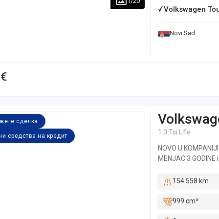
1
/
20
Volkswagen Toua
Novi Sad
 €
Volkswag
жете сделка
1.0 Tsi LIfe
ни средства на кредит
NOVO U KOMPANIJI
MENJAC 3 GODINE ili
održavano u ovlašćen
istorija dostupna n
154.558 km
Nema nikakvih nedos
čije troškove snosi 
999 cm³
na taj način vas uve