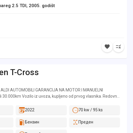
reg 2.5 TDI, 2005. godišt
en
T-Cross
 ALDI AUTOMOBILI GARANCIJA NA MOTOR I MANUELNI
 30.000km Vozilo iz uvoza, kupljeno od prvog vlasnika. Redovno
om servisu ( original servisna knjižica ili elektronska servisna
a uvid ). Vozilo je pregledano od strane kompanije SGS-a/Dekre.
2022
70 kw / 95 ks
tataka, ili dodatnih troškova nakon kupovine, osim registracije
kupac. Za sva naša vozila pružamo na uvid slike iz inostranstva i
Бензин
Преден
ravamo da vozilo nije bilo havarisano. Vozilo je apsolutno bez