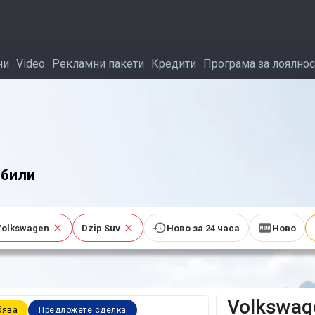
ни
Video
Рекламни пакети
Кредити
Програма за лоялнос
били
Volkswagen
Dzip Suv
Ново за 24 часа
Ново
Volkswag
бява
Предложете сделка