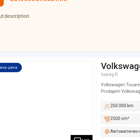
t.description
Volkswag
ана цена
tuareg R
Volkswagen Touareg 
Prodajem Volkswage
prešao 320.000 km. 
Na automobilu je u
250.000 km
uloženo je preko 3.
kompresor vazdušnog
2500 cm³
menjač. Repariran/za
stop. Nove Continen
Автоматичен 