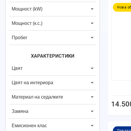
Нова о
Мощност (kW)
Мощност (к.с.)
Пробег
ХАРАКТЕРИСТИКИ
Цвят
Цвят на интериора
Материал на седалките
14.50
Замяна
Емисионен клас
Предло