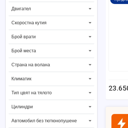
Двигател
Скоростна кутия
Брой врати
Брой места
Страна на волана
Климатик
23.65
Тип цвят на тялото
Цилиндри
Автомобил без тютюнопушене