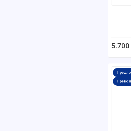
5.700
Предло
Превоз