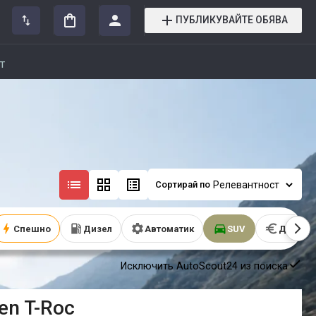
ПУБЛИКУВАЙТЕ ОБЯВА
т
Сортирай по
Спешно
Дизел
Автоматик
SUV
До 10 0
Исключить AutoScout24 из поиска
en
T-Roc