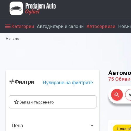
Категории
Автодилъри и салони
Автосервизи
Нови
Начало
Автомо
75
Обяви
Филтри
Нулиране на филтрите
Запази търсенето
Цена
Нова о