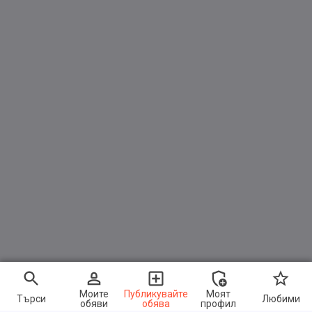
Моите
Публикувайте
Моят
Търси
Любими
обяви
обява
профил