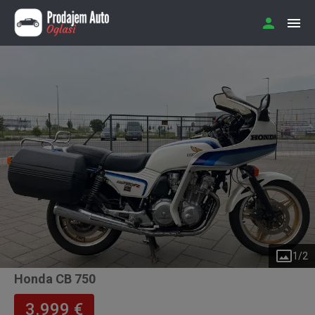
1
/
2
Honda CB 750
3.999 €