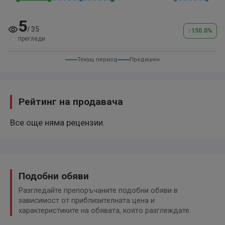
BEI BESICHTIGUNGSVORHABEN BITTEN WIR,
5
/
35
↑
AUFGRUND DER FLEXIBLEN ÖFFNUNGSZEITEN, UM
150.0
%
прегледи
TELEFONISCHE VORANKÜNDIGUNG, SO DAS EIN
REIBUNGSLOSER ABLAUF GEWÄHRLEISTET WERDEN
Текущ период
Предишен
KANN.
NÄHERES GERNE AM TELEFON 015221995980
Рейтинг на продавача
Все още няма рецензии.
WIR FREUEN UNS AUF IHREN BESUCH.
IHR TEAM VON DREAMBIKES 47
Подобни обяви
Разгледайте препоръчаните подобни обяви в
зависимост от приблизителната цена и
характеристиките на обявата, която разглеждате.