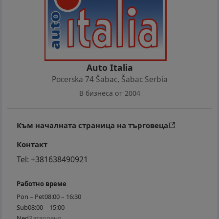
Vaše vozilo može biti zamenjeno uz doplatu za
vozilo iz naše ponude. Vaše vozilo možemo računati
kao učešće uz finansiranje putem kredita ili leasing-
a. Cena vozila je istaknuta za uplate u celosti. Za
zamenu vozila, cena se koriguje. CENA JE SA
POPUSTOM ZA GOTOVINU ! ! !
Auto Italia
Pocerska 74 Šabac
,
Šabac Serbia
В бизнеса от 2004
Към началната страница на търговеца
Контакт
Tel:
+381638490921
Работно време
Pon – Pet
08:00 – 16:30
Sub
08:00 – 15:00
Ned
Затворено