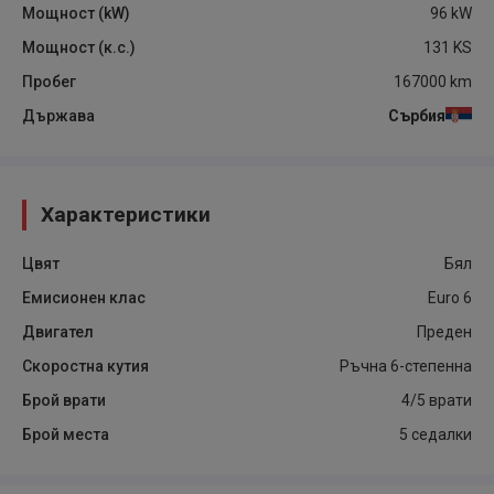
Мощност (kW)
96
kW
Мощност (к.с.)
131
KS
Пробег
167000
km
Държава
Сърбия
Характеристики
Цвят
Бял
Емисионен клас
Euro 6
Двигател
Преден
Скоростна кутия
Ръчна 6-степенна
Брой врати
4/5 врати
Брой места
5 седалки