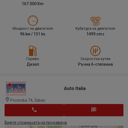
167.000
Km
Мощност на двигателя
Кубатура на двигателя
96
kw /
131
ks
1499
cm
3
Гориво
Скоростна кутия
Дизел
Ръчна 6-степенна
Auto Italia
Pocerska 74, Šabac
Вижте страницата на продавача