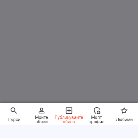
Моите
Публикувайте
Моят
Търси
Любими
обяви
обява
профил