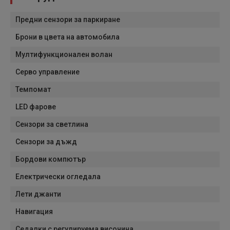
Предни сензори за паркиране
Брони в цвета на автомобила
Мултифункционален волан
Серво управление
Темпомат
LED фарове
Сензори за светлина
Сензори за дъжд
Бордови компютър
Електрически огледала
Лети джанти
Навигация
Седалки с регулируема височина