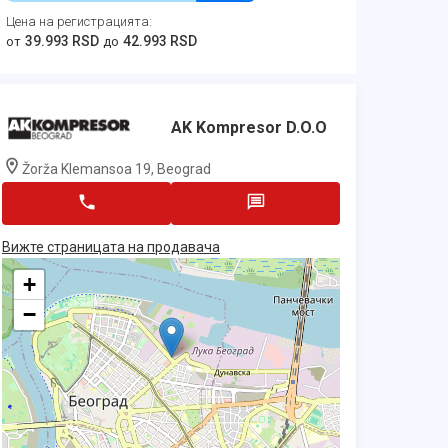
Цена на регистрацията
:
39.993 RSD
42.993 RSD
от
до
AK Kompresor D.o.o
Žorža Klemansoa 19, Beograd
Вижте страницата на продавача
+
−