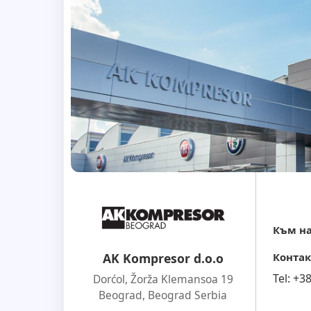
Към на
Контак
AK Kompresor d.o.o
Tel:
+3
Dorćol, Žorža Klemansoa 19
Beograd
,
Beograd Serbia