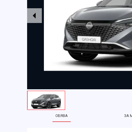
ОБЯВА
ЗА 