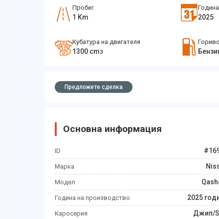
Пробег
Година
1
Km
2025
Кубатура на двигателя
Горив
1300
cm
Бензи
3
Предложете сделка
Основна информация
#
16
ID
Nis
Марка
Qash
Модел
2025
год
Година на производство
Джип/
Каросерия