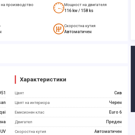
 на производство
Мощност на двигателя
116
kw /
158
ks
о
Скоростна кутия
н
Автоматичен
Характеристики
951
Сив
Цвят
san
Черен
Цвят на интериора
qai
Euro 6
Емисионен клас
ина
Преден
Двигател
SUV
Автоматичен
Скоростна кутия