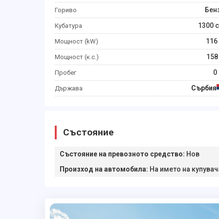
Бен
Гориво
1300
c
Кубатура
116
Мощност (kW)
158
Мощност (к.с.)
0
Пробег
Сърбия
Държава
Състояние
Състояние на превозното средство
:
Нов
Произход на автомобила
:
На името на купувач