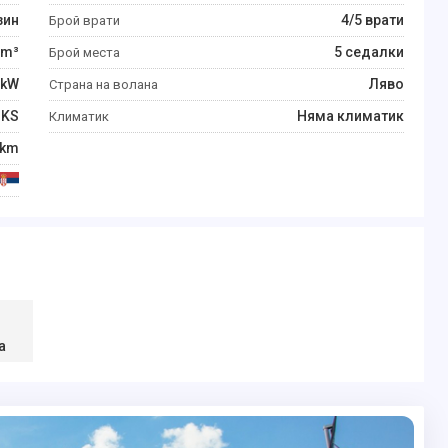
зин
4/5 врати
Брой врати
m³
5 седалки
Брой места
kW
Ляво
Страна на волана
KS
Няма климатик
Климатик
km
а