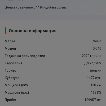
Цена в сравнение с
119
подобни обяви
.
Основна информация
Марка
Volvo
Модел
XC40
Година на производство
2020
година
Каросерия
Джип/SUV
Гориво
Бензин
Кубатура
1477
cm³
Мощност (kW)
120
kW
Мощност (к.с.)
163
KS
Пробег
109957
km