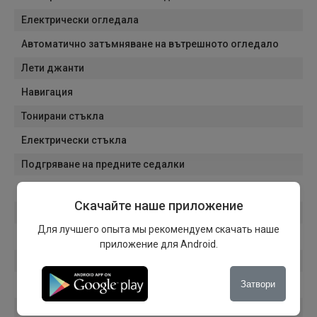
Електрически огледала
Автоматично затъмняване на вътрешното огледало
Лети джанти
Навигация
Тонирани стъкла
Електрически стъкла
Подгряване на предните седалки
Bluetooth
Скачайте наше приложение
USB
Для лучшего опыта мы рекомендуем скачать наше
Start/Stop система
приложение для Android.
ISOFIX система
Затвори
Седалки с регулируема височина
Режими на шофиране