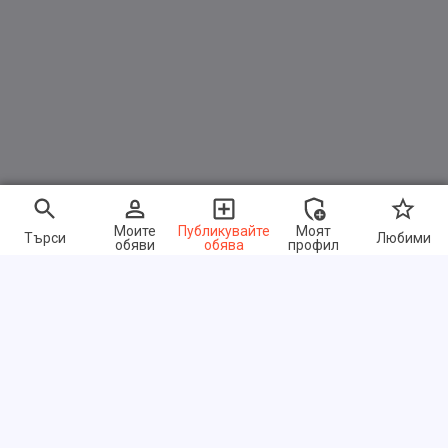
Моите
Публикувайте
Моят
Търси
Любими
обяви
обява
профил
Бързи връзки