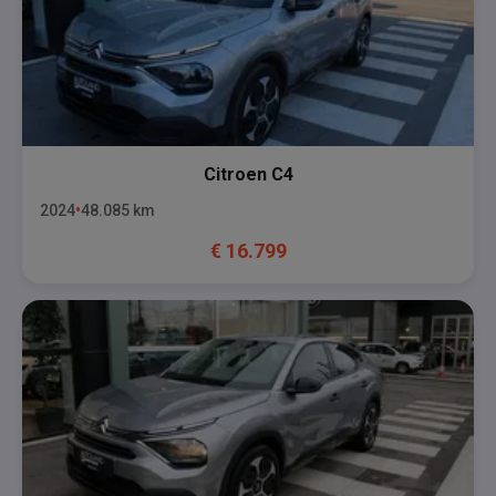
Citroen
C4
2024
48.085
km
€
16.799