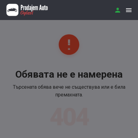
Обявата не е намерена
Търсената обява вече не съществува или е била
премахната.
404