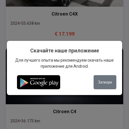
Citroen
C4X
2024
55.638
km
€
17.199
Скачайте наше приложение
Для лучшего опыта мы рекомендуем скачать наше
приложение для Android.
Затвори
Citroen
C4
2024
36.173
km