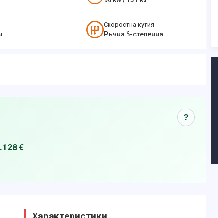
96
kw /
131
ks
о
Скоростна кутия
н
Ръчна 6-степенна
?
.128 €
Характеристики