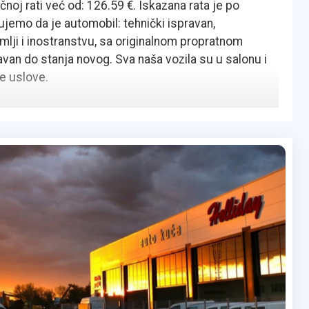
noj rati već od: 126.59 €. Iskazana rata je po
emo da je automobil: tehnički ispravan,
emlji i inostranstvu, sa originalnom propratnom
an do stanja novog. Sva naša vozila su u salonu i
e uslove.