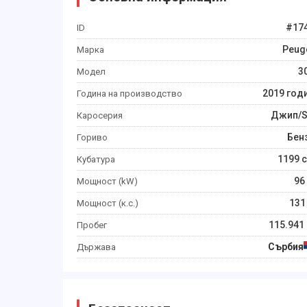
#
17
ID
Peug
Марка
3
Модел
2019
год
Година на производство
Джип/
Каросерия
Бен
Гориво
1199
c
Кубатура
96
Мощност (kW)
131
Мощност (к.с.)
115.941
Пробег
Сърбия
Държава