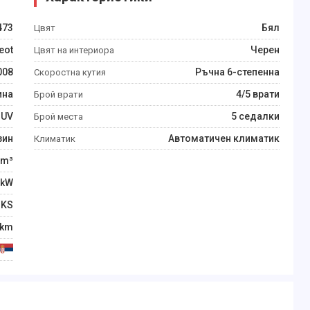
473
Бял
Цвят
eot
Черен
Цвят на интериора
008
Ръчна 6-степенна
Скоростна кутия
ина
4/5 врати
Брой врати
SUV
5 седалки
Брой места
зин
Автоматичен климатик
Климатик
m³
kW
KS
km