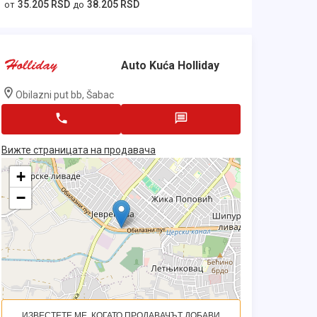
35.205 RSD
38.205 RSD
от
до
Auto Kuća Holliday
Obilazni put bb, Šabac
Вижте страницата на продавача
+
−
ИЗВЕСТЕТЕ МЕ, КОГАТО ПРОДАВАЧЪТ ДОБАВИ