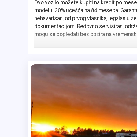
Ovo vozilo možete kupiti na kredit po meseč
modelu: 30% učešća na 84 meseca. Garantuj
nehavarisan, od prvog vlasnika, legalan u z
dokumentacijom. Redovno servisiran, održav
mogu se pogledati bez obzira na vremensk