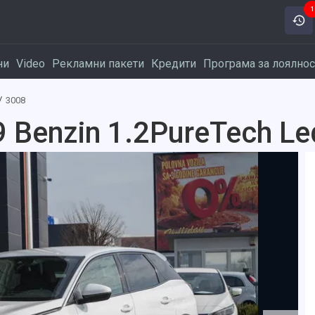
1
ни
Video
Рекламни пакети
Кредити
Програма за лоялнос
3008
 Benzin 1.2PureTech Le