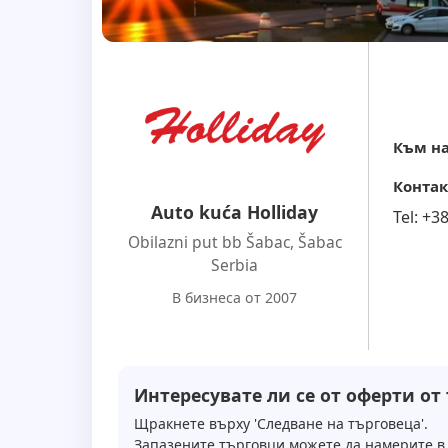
Към на
Контак
Auto kuća Holliday
Tel:
+3
Obilazni put bb Šabac
,
Šabac
Serbia
В бизнеса от 2007
Интересувате ли се от оферти от
Щракнете върху 'Следване на търговеца'.
Запазените търговци можете да намерите в 