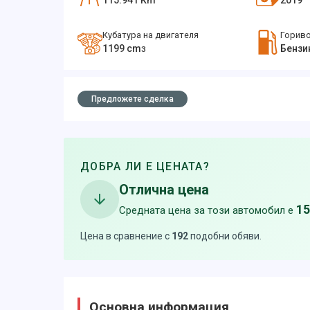
115.941
Km
2019
Кубатура на двигателя
Горив
1199
cm
Бензи
3
Предложете сделка
ДОБРА ЛИ Е ЦЕНАТА?
Отлична цена
15
Средната цена за този автомобил е
Цена в сравнение с
192
подобни обяви
.
Основна информация