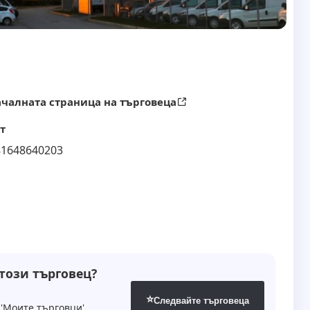
чалната страница на търговеца
т
81648640203
 този търговец?
⭐
Следвайте търговеца
'Моите търговци'.