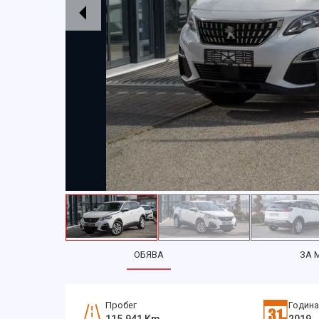
ОБЯВА
ЗА 
Пробег
Година