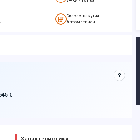
74
kw /
101
ks
о
Скоростна кутия
н
Автоматичен
?
645 €
Характеристики