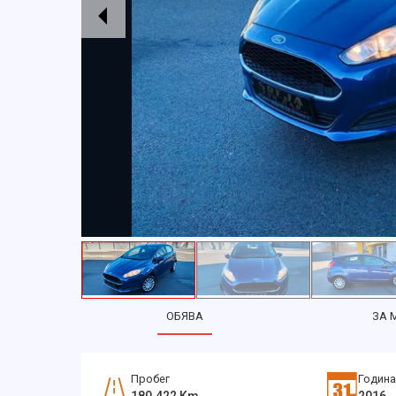
ОБЯВА
ЗА 
Пробег
Година