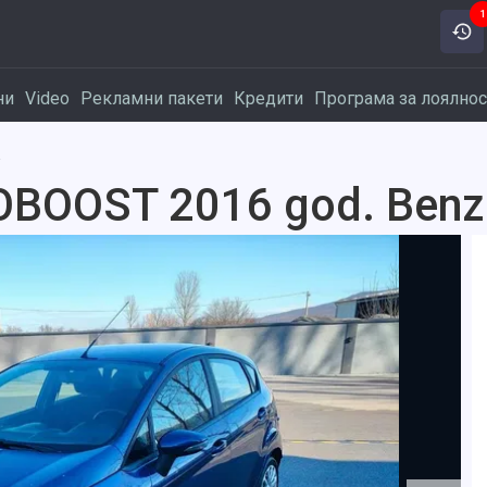
1
ни
Video
Рекламни пакети
Кредити
Програма за лоялнос
a
COBOOST 2016 god. Benz