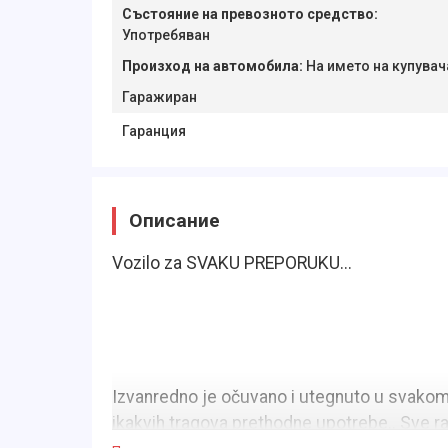
Състояние на превозното средство
:
Употребяван
Произход на автомобила
:
На името на купувач
Гаражиран
Гаранция
Описание
Vozilo za SVAKU PREPORUKU...
Izvanredno je očuvano i utegnuto u svakom 
ikakvih tragova prethodne upotrebe.. Sve radi