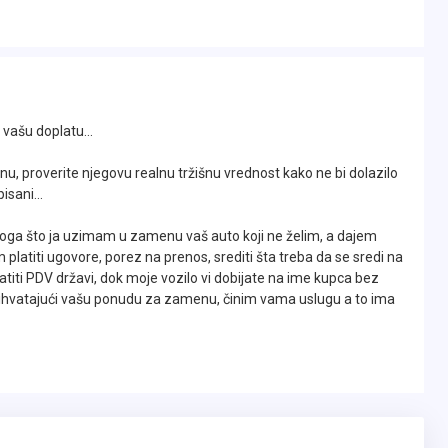
 videti i iz orginalne dokumentacije..
vašu doplatu...
u, proverite njegovu realnu tržišnu vrednost kako ne bi dolazilo
16.god. što je i datum u svim orginalnim papirima,
sani...
loga što ja uzimam u zamenu vaš auto koji ne želim, a dajem
m platiti ugovore, porez na prenos, srediti šta treba da se sredi na
titi PDV državi, dok moje vozilo vi dobijate na ime kupca bez
 prihvatajući vašu ponudu za zamenu, činim vama uslugu a to ima
rivlači pažnju svih prolaznika gde god da se