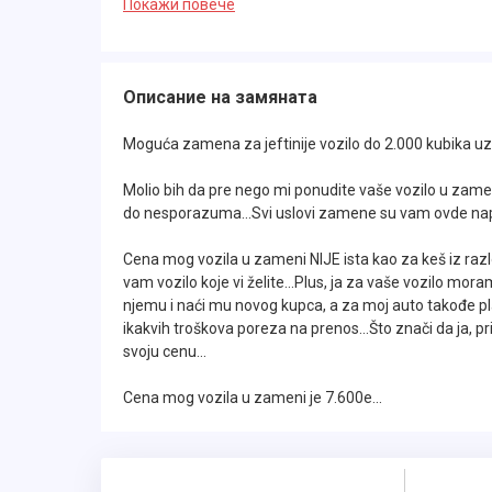
Покажи повече
Описание на замяната
Kupljena je od PRVOG VLASNIKA, što se može
Moguća zamena za jeftinije vozilo do 2.000 kubika uz 
Molio bih da pre nego mi ponudite vaše vozilo u zamen
Kupljen NOV i prvi put registrovan 25.05.20
do nesporazuma...Svi uslovi zamene su vam ovde napi
kao i po uverenju AMSS-a..
Cena mog vozila u zameni NIJE ista kao za keš iz raz
vam vozilo koje vi želite...Plus, ja za vaše vozilo mora
njemu i naći mu novog kupca, a za moj auto takođe pla
ikakvih troškova poreza na prenos...Što znači da ja,
svoju cenu...
Model sa prelepom plavom bojom sa kojom p
nalazite..
Cena mog vozila u zameni je 7.600e...