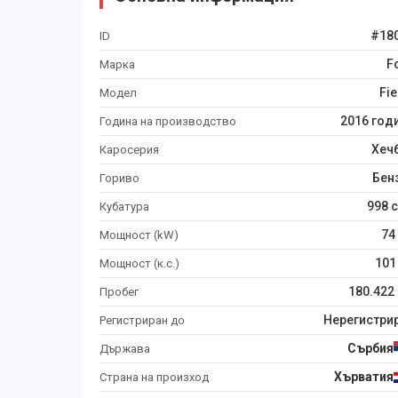
#
18
ID
F
Марка
Fie
Модел
2016
год
Година на производство
Хеч
Каросерия
Бен
Гориво
998
c
Кубатура
74
Мощност (kW)
101
Мощност (к.с.)
180.422
Пробег
Нерегистри
Регистриран до
Сърбия
Държава
Хърватия
Страна на произход