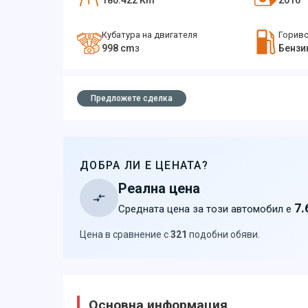
180.422
Km
2016
Кубатура на двигателя
Горив
998
cm
Бензи
3
Предложете сделка
ДОБРА ЛИ Е ЦЕНАТА?
Реална цена
7.
Средната цена за този автомобил е
Цена в сравнение с
321
подобни обяви
.
Основна информация