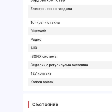
Бордови компютър
Електрически огледала
Тонирани стъкла
Bluetooth
Радио
AUX
ISOFIX система
Седалки с регулируема височина
12V контакт
Кожен волан
Състояние