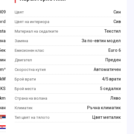
009
Син
Цвят
ord
Сив
Цвят на интериора
sta
Текстил
Материал на седалките
ина
За по-евтин модел
Замяна
бек
Euro 6
Емисионен клас
зин
Преден
Двигател
m³
Автоматичен
Скоростна кутия
kW
4/5 врати
Брой врати
KS
5 седалки
Брой места
km
Ляво
Страна на волана
ран
Ръчна климатик
Климатик
Цвят металик
Тип цвят на тялото