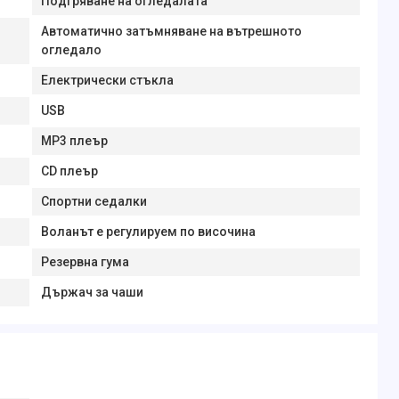
Подгряване на огледалата
Автоматично затъмняване на вътрешното
огледало
Електрически стъкла
USB
MP3 плеър
CD плеър
Спортни седалки
Воланът е регулируем по височина
Резервна гума
Държач за чаши