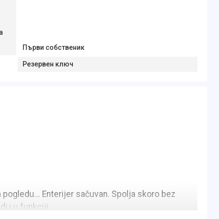
а
Първи собственик
Резервен ключ
pogledu... Enterijer sačuvan. Spolja skoro bez
 i u funkciji...