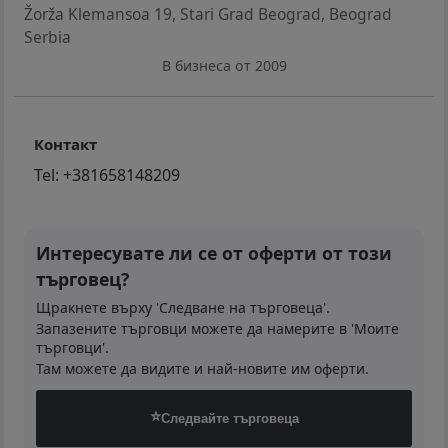
Žorža Klemansoa 19, Stari Grad Beograd
,
Beograd
Serbia
В бизнеса от 2009
Контакт
Tel:
+381658148209
Интересувате ли се от оферти от този
търговец?
Щракнете върху 'Следване на търговеца'.
Запазените търговци можете да намерите в 'Моите
търговци'.
Там можете да видите и най-новите им оферти.
⭐
Следвайте търговеца