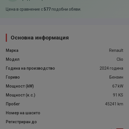
Цена в сравнение с
577
подобни обяви
.
Основна информация
Марка
Renault
Модел
Clio
Година на производство
2024
година
Гориво
Бензин
Мощност (kW)
67
kW
Мощност (к.с.)
91
KS
Пробег
45241
km
Номер на шасито
Регистриран до