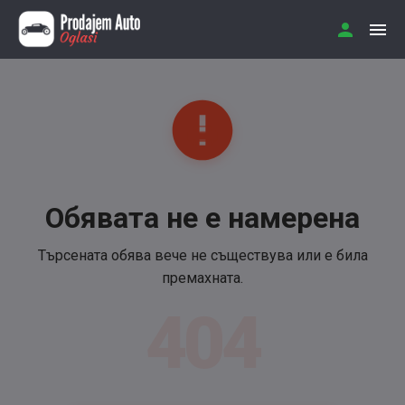
Обявата не е намерена
Търсената обява вече не съществува или е била
премахната.
404