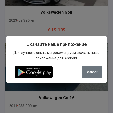
Volkswagen
Golf
2023
68.385
km
€
19.199
Скачайте наше приложение
Для лучшего опыта мы рекомендуем скачать наше
приложение для Android.
Затвори
Volkswagen
Golf 6
2011
233.000
km