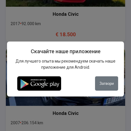
Honda
Civic
2017
92.000
km
€
18.500
Скачайте наше приложение
Для лучшего опыта мы рекомендуем скачать наше
приложение для Android.
Затвори
Honda
Civic
2007
206.154
km