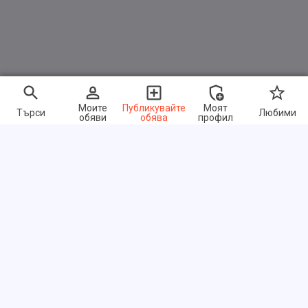
Моите
Публикувайте
Моят
Търси
Любими
обяви
обява
профил
Бързи връзки
ЧЗВ
За нас