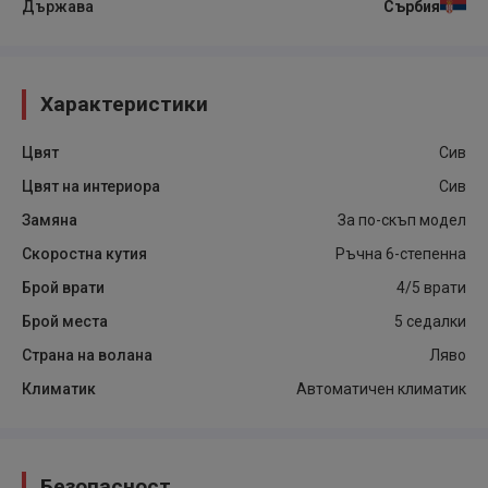
Държава
Сърбия
Характеристики
Цвят
Сив
Цвят на интериора
Сив
Замяна
За по-скъп модел
Скоростна кутия
Ръчна 6-степенна
Брой врати
4/5 врати
Брой места
5 седалки
Страна на волана
Ляво
Климатик
Автоматичен климатик
Безопасност