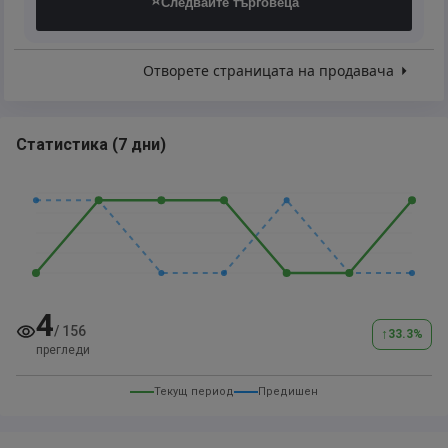
⭐
Следвайте търговеца
Отворете страницата на продавача
Статистика
(
7 дни
)
4
/
156
↑
33.3
%
прегледи
Текущ период
Предишен