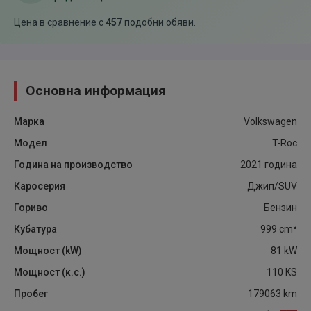
Цена в сравнение с
457
подобни обяви
.
Основна информация
Марка
Volkswagen
Модел
T-Roc
Година на производство
2021
година
Каросерия
Джип/SUV
Гориво
Бензин
Кубатура
999
cm³
Мощност (kW)
81
kW
Мощност (к.с.)
110
KS
Пробег
179063
km