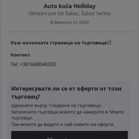
Auto kuća Holliday
Obilazni put bb Šabac
,
Šabac Serbia
В бизнеса от 2007
Към началната страница на търговеца
Контакт
Tel:
+381648640203
Интересувате ли се от оферти от този
търговец?
Щракнете върху 'Следване на търговеца'.
Запазените търговци можете да намерите в 'Моите
търговци'.
Там можете да видите и най-новите им оферти.