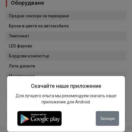
Оборудване
Предни сензори за паркиране
Брони в цвета на автомобила
Темпомат
LED фарове
Бордови компютър
Лети джанти
Мултимедия
Скачайте наше приложение
Handsfree
Для лучшего опыта мы рекомендуем скачать наше
Start/Stop система
приложение для Android.
12V контакт
Филтър DPF
Затвори