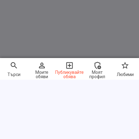
Моите
Публикувайте
Моят
Търси
Любими
обяви
обява
профил
Бързи връзки