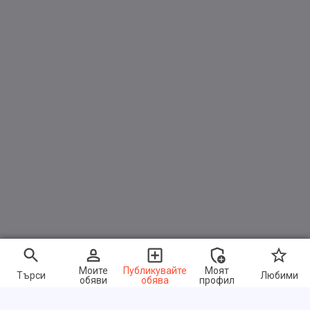
Моите
Публикувайте
Моят
Търси
Любими
обяви
обява
профил