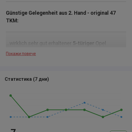
Günstige Gelegenheit aus 2. Hand - original 47
TKM:
...wirklich sehr gut erhaltener
5-türiger
Opel
Crossland X 1.2 DI Turbo Automatik "INNOVATION"
Покажи повече
mit
orig. erst 46.700 KM
aus 2. Hand (3 Jahre
Geschäftstwagen und danach Herr JG 1958).
Modelljahr 2018. Sehr guter Zustand ohne extreme
Статистика
(
7 дни
)
Gebrauchsspuren (normale altersbedingte
Gebrauchsspuren vorhanden),
unfallfrei
,
durchgehend Scheckheft gepflegt (letzter Öl-
Service bei 45 TKM im August 2025 - aktuell kein
Service fällig), Nichtraucher-/Garagenwagen, Außen:
Bi-Color Onyx-Schwarz-Metallic mit weißem Dach,
Innen: Stoff-Ausstattung Anthrazit/Grau, ESP, ESC,