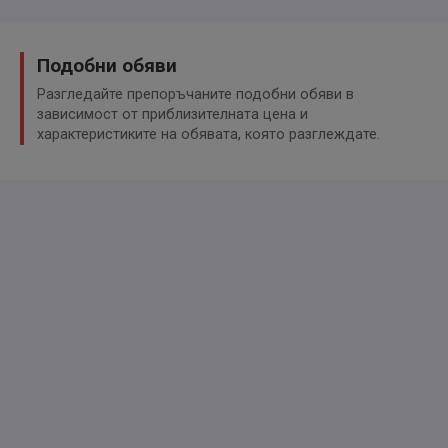
Ausstattung:
Подобни обяви
https://www-europe.nissan-
Разгледайте препоръчаните подобни обяви в
cdn.net/content/dam/Nissan/de/brochures/pkw/x-
зависимост от приблизителната цена и
trail-2022-preisliste.pdf
характеристиките на обявата, която разглеждате.
Sonderausstattung:
● ProPILOT Assist mit Navi-Link inkl.
Intelligenter Autonomer Stau-Assistent mit Stop-&-
Go-Funktion
Intelligenter Autonomer Lenk-Assistent für
selbstständiges Spurhalten
Intelligente Anpassung an die zulässige
Höchstgeschwindigkeit
Intelligente Geschwindigkeitsanpassung in Kurven,