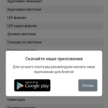
Адаптивен темпомат
Адаптивни светлини
LED фарове
LED задни фарове
Дневни светлини
Сензори за светлина
Сензори за дъжд
Скачайте наше приложение
Бордови компютър
Багажник
Для лучшего опыта мы рекомендуем скачать наше
приложение для Android.
Електрически огледала
Автоматично затъмняване на вътрешното огледало
Затвори
Лети джанти
Навигация
Тонирани стъкла