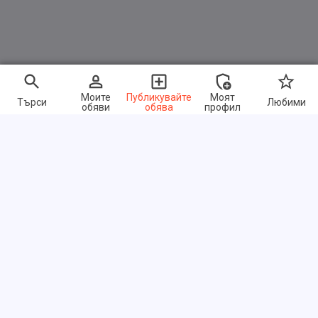
Einzigartig, elektrifiziert und kabellos: Das ist
Nissan e-POWER
Mit e-POWER muss für die Pionierarbeit keine
Pause eingelegt werden. Nissan e-POWER ist eine
einzigartige elektrifizierte Technologie, bei der ein
effizienter Benzinmotor eine Batterie auflädt.
Моите
Публикувайте
Моят
Търси
Любими
обяви
обява
профил
Diese Batterie liefert dann Strom an einen
Elektromotor, der die Räder antreibt. Das Ergebnis ist
ein reaktionsschnelles und ruhiges Fahrgefühl ohne
die Notwendigkeit an einer Steckdose aufzuladen.
Einfach nur atemberaubendes und stressfreies
Fahren ohne Kompromisse bei der
Wirtschaftlichkeit.
Бързи връзки
ЧЗВ
За нас
Условия за ползване