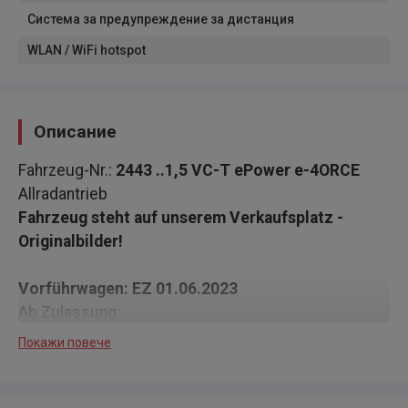
Система за предупреждение за дистанция
WLAN / WiFi hotspot
Описание
Fahrzeug-Nr.:
2443 ..1,5 VC-T ePower e-4ORCE
Allradantrieb
Fahrzeug steht auf unserem Verkaufsplatz -
Originalbilder!
Vorführwagen: EZ 01.06.2023
Ab Zulassung:
36 Monate
(maximal bis 100.000 km)
Nissan Neuwagen-
Покажи повече
Garantie!
3 Jahre Nissan Assistance - Ihre Mobilitätsgarantie!