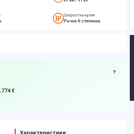
67
kw /
91
ks
о
Скоростна кутия
н
Ръчна 4-степенна
?
.774 €
Характеристики