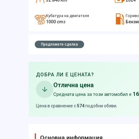
32.846
Km
2024
Кубатура на двигателя
Горив
1000
cm
Бензи
3
Предложете сделка
ДОБРА ЛИ Е ЦЕНАТА?
Отлична цена
16
Средната цена за този автомобил е
Цена в сравнение с
574
подобни обяви
.
Основна информация