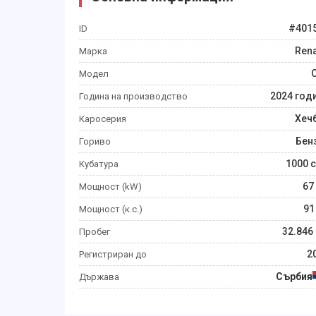
#
401
ID
Rena
Марка
C
Модел
2024
год
Година на производство
Хеч
Каросерия
Бен
Гориво
1000
c
Кубатура
67
Мощност (kW)
91
Мощност (к.с.)
32.846
Пробег
2
Регистриран до
Сърбия
Държава