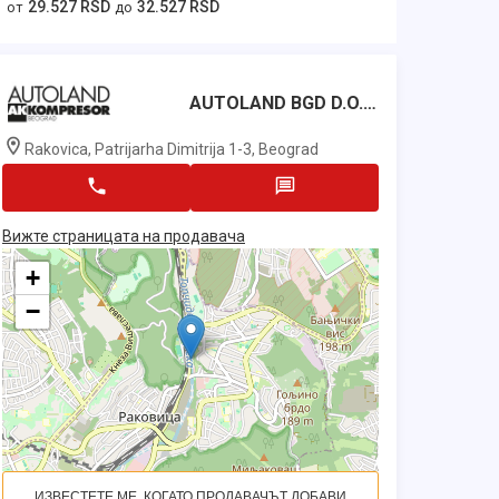
29.527 RSD
32.527 RSD
от
до
AUTOLAND BGD D.o.o.
Rakovica, Patrijarha Dimitrija 1-3, Beograd
Вижте страницата на продавача
+
−
ИЗВЕСТЕТЕ МЕ, КОГАТО ПРОДАВАЧЪТ ДОБАВИ