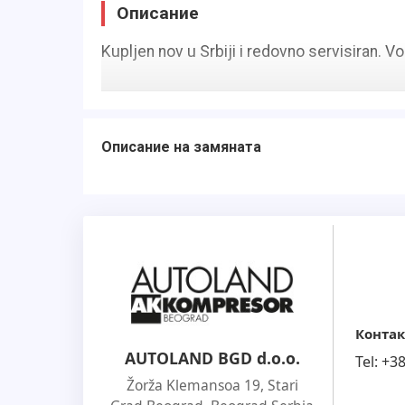
Описание
Kupljen nov u Srbiji i redovno servisiran. Voz
Описание на замяната
Контак
AUTOLAND BGD d.o.o.
Tel:
+3
Žorža Klemansoa 19, Stari