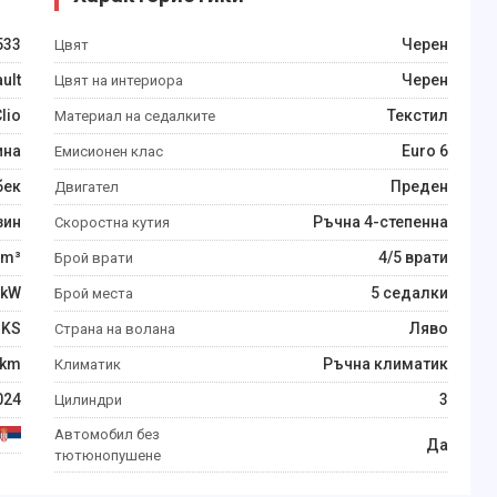
533
Черен
Цвят
ult
Черен
Цвят на интериора
lio
Текстил
Материал на седалките
ина
Euro 6
Емисионен клас
бек
Преден
Двигател
зин
Ръчна 4-степенна
Скоростна кутия
m³
4/5 врати
Брой врати
kW
5 седалки
Брой места
KS
Ляво
Страна на волана
km
Ръчна климатик
Климатик
024
3
Цилиндри
Автомобил без
Да
тютюнопушене