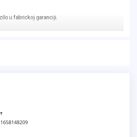
ilo u fabrickoj garanciji.
т
81658148209