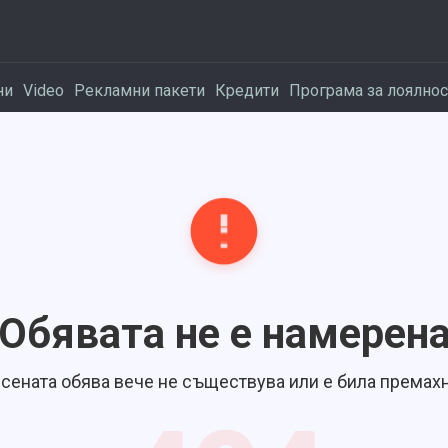
ни
Video
Рекламни пакети
Кредити
Програма за лоялнос
Обявата не е намерен
сената обява вече не съществува или е била премахн