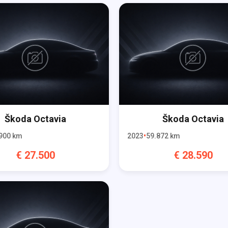
Škoda
Octavia
Škoda
Octavia
900
km
2023
59.872
km
€
27.500
€
28.590