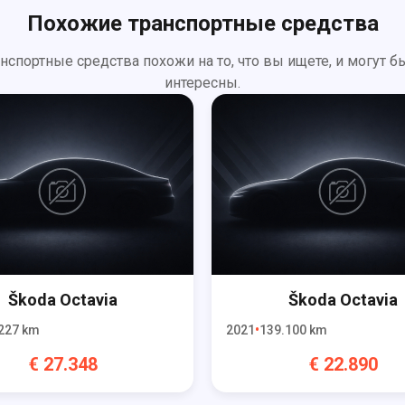
Похожие транспортные средства
анспортные средства похожи на то, что вы ищете, и могут б
интересны.
Škoda
Octavia
Škoda
Octavia
227
km
2021
139.100
km
€
27.348
€
22.890