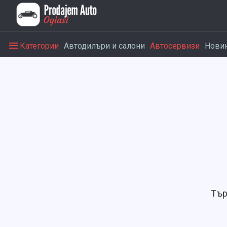
Категории
Автодилъри и салони
Автосервизи
Нови
Тър