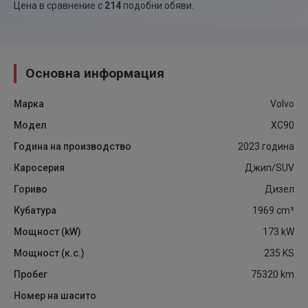
Цена в сравнение с
214
подобни обяви
.
Основна информация
Марка
Volvo
Модел
XC90
Година на производство
2023
година
Каросерия
Джип/SUV
Гориво
Дизел
Кубатура
1969
cm³
Мощност (kW)
173
kW
Мощност (к.с.)
235
KS
Пробег
75320
km
Номер на шасито