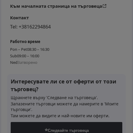
Към началната страница на търговеца
Контакт
Tel:
+38162294864
Работно време
Pon – Pet
08:30 – 16:30
Sub
09:00 – 16:00
Ned
Затворено
Интересувате ли се от оферти от този
търговец?
Щракнете върху 'Следване на търговеца'.
Запазените търговци можете да намерите в 'Моите
търговци'.
Там можете да видите и най-новите им оферти.
⭐
Следвайте търговеца