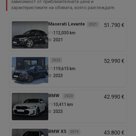
зависимост от приблизителната цена и
характеристиките на обявата, която разглеждате.
Maserati
Levante
2021
51.790 €
112,030
km
2021
2023
52.990 €
119,615
km
2023
BMW
2023
42.990 €
10,411
km
2023
BMW
X5
2019
43.800 €