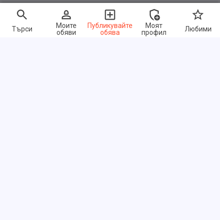
Моите
Публикувайте
Моят
Търси
Любими
обяви
обява
профил
Бързи връзки
ЧЗВ
За нас
Условия за ползване
Политика за поверителност
Обмен ссылками