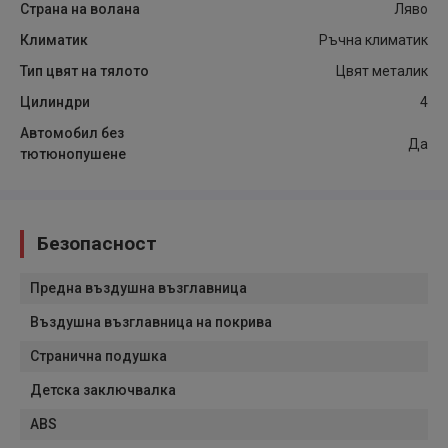
Страна на волана
Ляво
Климатик
Ръчна климатик
Тип цвят на тялото
Цвят металик
Цилиндри
4
Автомобил без
Да
тютюнопушене
Безопасност
Предна въздушна възглавница
Въздушна възглавница на покрива
Странична подушка
Детска заключвалка
ABS