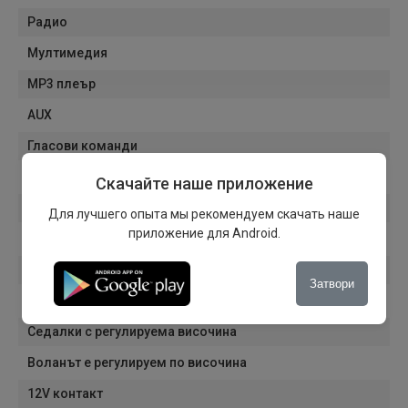
Радио
Мултимедия
MP3 плеър
AUX
Гласови команди
Start/Stop система
Скачайте наше приложение
ISOFIX система
Для лучшего опыта мы рекомендуем скачать наше
приложение для Android.
Седалки с памет
Спортни седалки
Затвори
Спортно окачване
Седалки с регулируема височина
Воланът е регулируем по височина
12V контакт