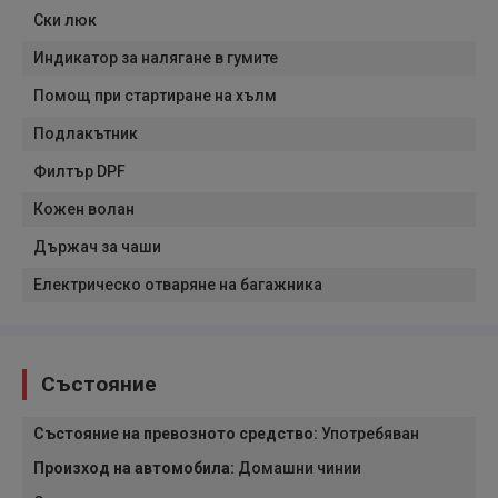
Ски люк
Индикатор за налягане в гумите
Помощ при стартиране на хълм
Подлакътник
Филтър DPF
Кожен волан
Държач за чаши
Електрическо отваряне на багажника
Състояние
Състояние на превозното средство
:
Употребяван
Произход на автомобила
:
Домашни чинии