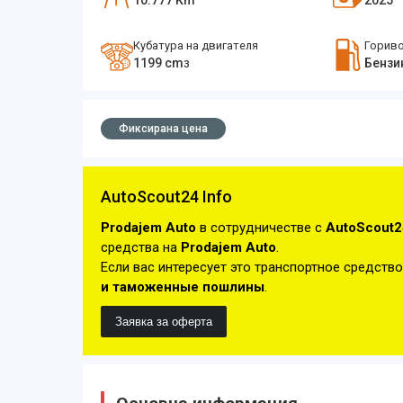
10.777
Km
2025
Кубатура на двигателя
Горив
1199
cm
Бензи
3
Фиксирана цена
AutoScout24 Info
Prodajem Auto
в сотрудничестве с
AutoScout2
средства на
Prodajem Auto
.
Если вас интересует это транспортное средство
и таможенные пошлины
.
Заявка за оферта