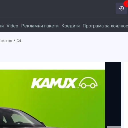
1
ни
Video
Рекламни пакети
Кредити
Програма за лоялнос
Електро
C4