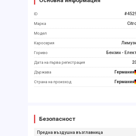
Основна информация
#
452
ID
Citr
Марка
Модел
Лимуз
Каросерия
Бензин - Елек
Гориво
2
Дата на първа регистрация
Германия
Държава
Германия
Страна на произход
Безопасност
Предна въздушна възглавница