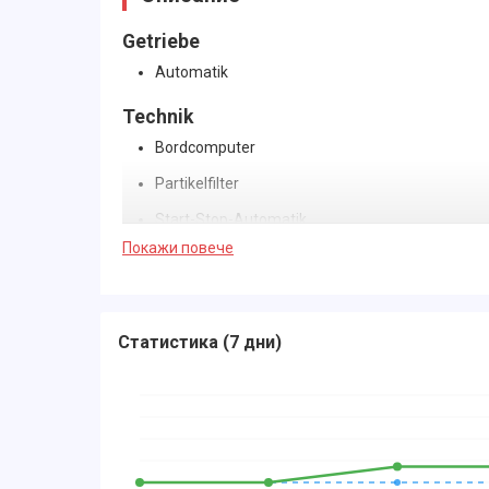
Getriebe
Automatik
Technik
Bordcomputer
Partikelfilter
Start-Stop-Automatik
Покажи повече
Schaltwippen
Volldigitales Kombiinstrument
Assistenten
Статистика
(
7 дни
)
Müdigkeitserkennung
Regensensor
Lichtsensor
Berganfahrassistent