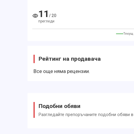
Komfort
11
/
20
Servolenkung
прегледи
Zentralverriegelung
Текущ
Elektrischer Fensterheber
Elektrische Aussenspiegel
Teilbare Ruecksitzlehne
Рейтинг на продавача
Tempomat
Все още няма рецензии.
Park Distance Control
Multifunktionslenkrad
Mittelarmlehne
Подобни обяви
Lenksaeule einstellbar
Разгледайте препоръчаните подобни обяви в 
Lederlenkrad
Geschwindigkeitsbegrenzungsanlage