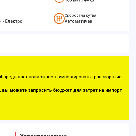
106
kw /
144
ks
о
Скоростна кутия
н - Електро
Автоматичен
4
предлагает возможность импортировать транспортные
,
вы можете запросить бюджет для затрат на импорт