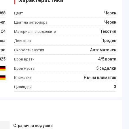
Характеристики
968
Черен
Цвят
oen
Черен
Цвят на интериора
C4
Текстил
Материал на седалките
ина
Преден
Двигател
тро
Автоматичен
Скоростна кутия
025
4/5 врати
Брой врати
5 седалки
Брой места
Ръчна климатик
Климатик
3
Цилиндри
Странична подушка