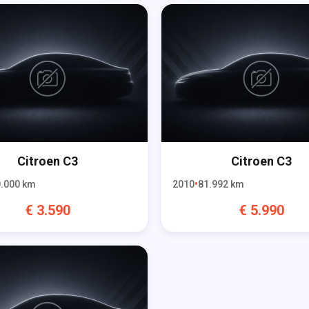
Citroen
C3
Citroen
C3
.000
km
2010
81.992
km
€
3.590
€
5.990