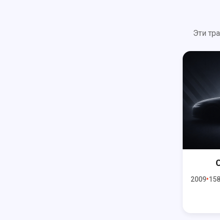
Эти тр
C
2009
158