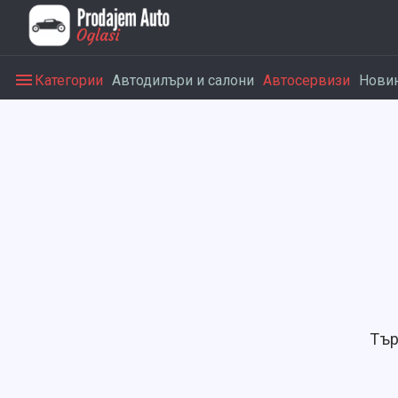
Категории
Автодилъри и салони
Автосервизи
Нови
Тър