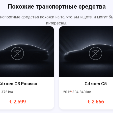
Похожие транспортные средства
анспортные средства похожи на то, что вы ищете, и могут б
интересны.
itroen
C3 Picasso
Citroen
C5
.375
km
2012
304.840
km
€
2.599
€
2.666