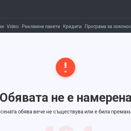
ни
Video
Рекламни пакети
Кредити
Програма за лоялнос
Обявата не е намерен
сената обява вече не съществува или е била премахн