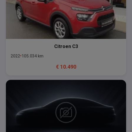
Citroen
C3
2022
105.034
km
€
10.490