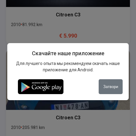
Citroen
C3
2010
81.992
km
€
5.990
Скачайте наше приложение
Для лучшего опыта мы рекомендуем скачать наше
приложение для Android.
Затвори
Citroen
C3
2010
205.981
km