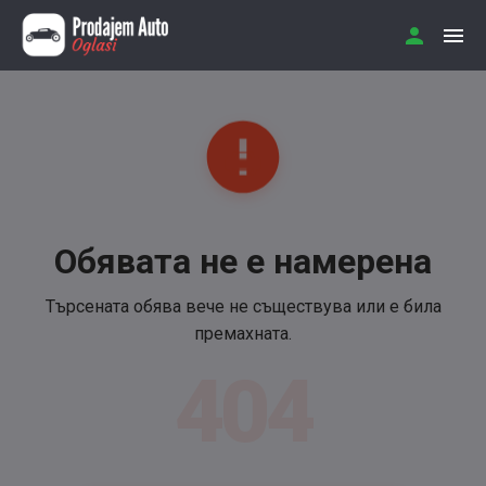
Обявата не е намерена
Търсената обява вече не съществува или е била
премахната.
404