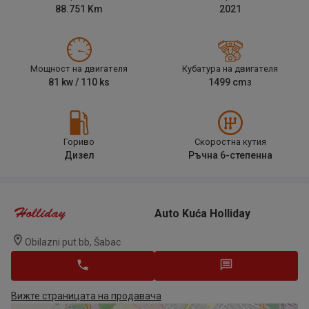
88.751
Km
2021
Мощност на двигателя
Кубатура на двигателя
81
kw /
110
ks
1499
cm
3
Гориво
Скоростна кутия
Дизел
Ръчна 6-степенна
Auto Kuća Holliday
Obilazni put bb, Šabac
Вижте страницата на продавача