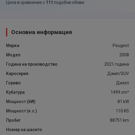
Цена в сравнение с
111
подобни обяви
.
Основна информация
Марка
Peugeot
Модел
2008
Година на производство
2021
година
Каросерия
Джип/SUV
Гориво
Дизел
Кубатура
1499
cm³
Мощност (kW)
81
kW
Мощност (к.с.)
110
KS
Пробег
88751
km
Номер на шасито