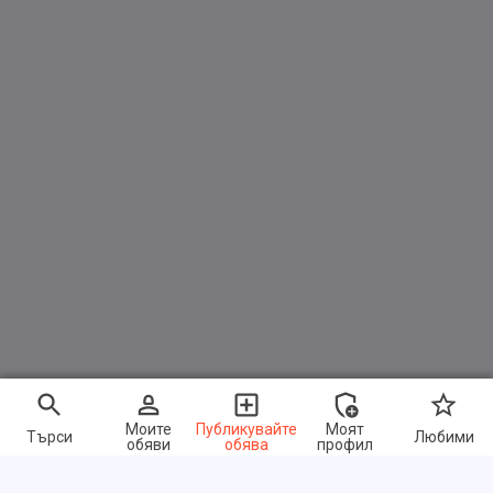
Моите
Публикувайте
Моят
Търси
Любими
обяви
обява
профил