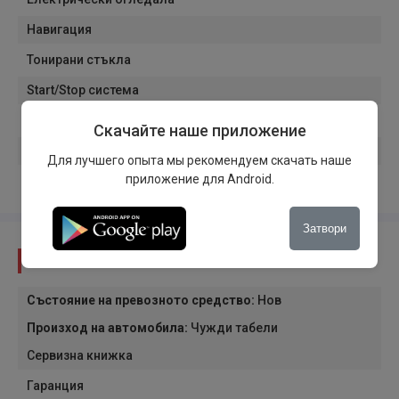
Навигация
Тонирани стъкла
Start/Stop система
Безжично зареждане на мобилния телефон
Скачайте наше приложение
Седалки с регулируема височина
Для лучшего опыта мы рекомендуем скачать наше
приложение для Android.
Воланът е регулируем по височина
Затвори
Състояние
Състояние на превозното средство
:
Нов
Произход на автомобила
:
Чужди табели
Сервизна книжка
Гаранция