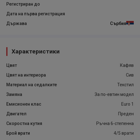
Регистриран до
Дата на първа регистрация
Държава
Сърбия
Характеристики
Цвят
Кафяв
Цвят на интериора
Сив
Материал на седалките
Текстил
Замяна
За по-евтин модел
Емисионен клас
Euro 1
Двигател
Преден
Скоростна кутия
Ръчна 6-степенна
Брой врати
4/5 врати