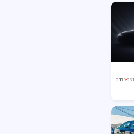
2010
231