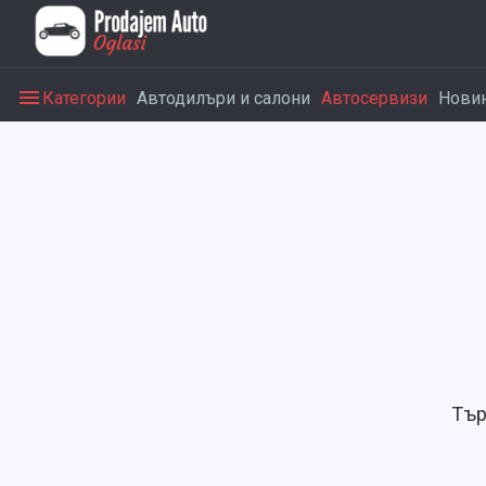
Категории
Автодилъри и салони
Автосервизи
Нови
Тър