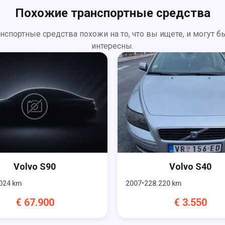
Похожие транспортные средства
анспортные средства похожи на то, что вы ищете, и могут б
интересны.
Volvo
S90
Volvo
S40
024
km
2007
228.220
km
€
67.900
€
3.550