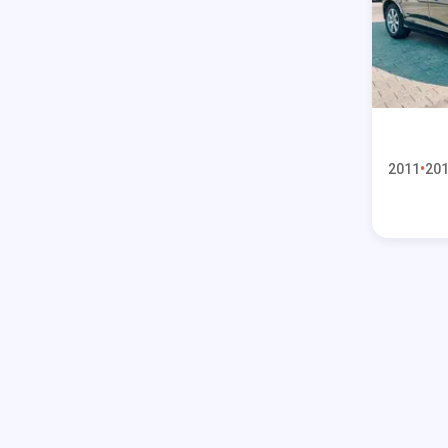
2011
201