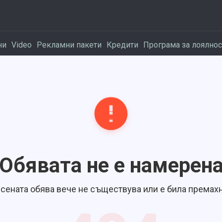
ни
Video
Рекламни пакети
Кредити
Програма за лоялнос
Обявата не е намерен
сената обява вече не съществува или е била премахн