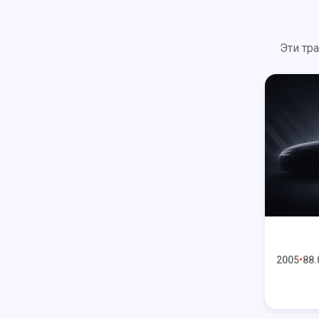
Эти тр
2005
88.