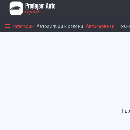
Категории
Автодилъри и салони
Автосервизи
Нови
Тър