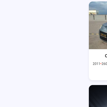
C
2011
260