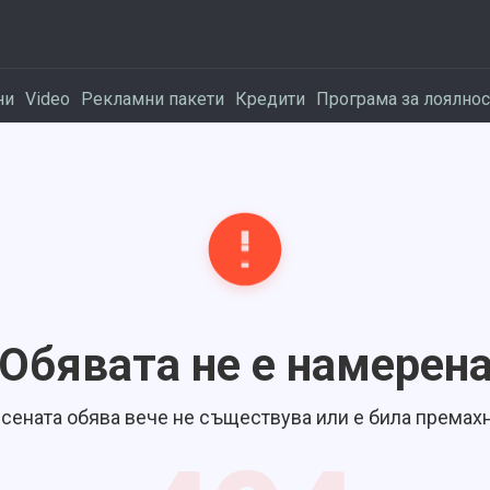
ни
Video
Рекламни пакети
Кредити
Програма за лоялнос
Обявата не е намерен
сената обява вече не съществува или е била премахн