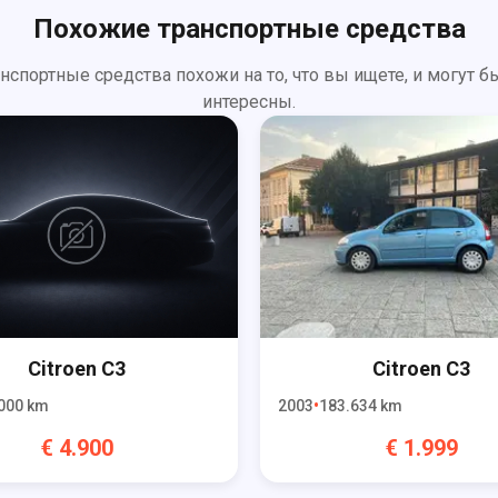
Похожие транспортные средства
анспортные средства похожи на то, что вы ищете, и могут б
интересны.
Citroen
C3
Citroen
C3
000
km
2003
183.634
km
€
4.900
€
1.999