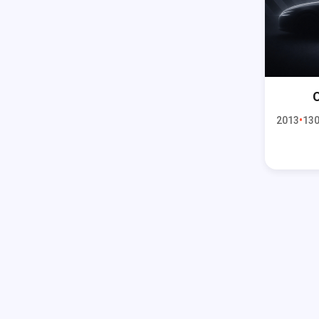
C
2013
130