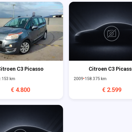
itroen
C3 Picasso
Citroen
C3 Picas
.153
km
2009
158.375
km
€
4.800
€
2.599