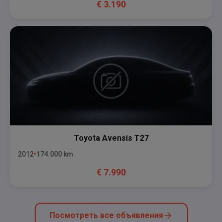
€
3.190
Toyota
Avensis T27
2012
174.000
km
€
7.990
Посмотреть все объявления