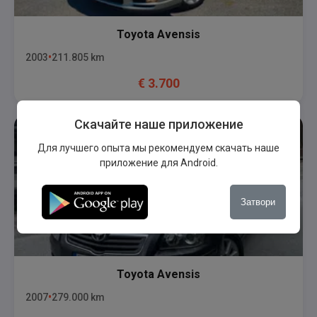
Toyota
Avensis
2003
211.805
km
€
3.700
Скачайте наше приложение
Для лучшего опыта мы рекомендуем скачать наше
приложение для Android.
Затвори
Toyota
Avensis
2007
279.000
km