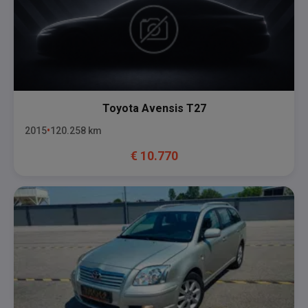
Toyota
Avensis T27
2015
120.258
km
€
10.770