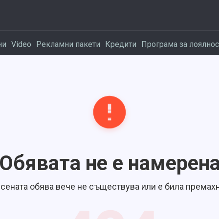
ни
Video
Рекламни пакети
Кредити
Програма за лоялнос
Обявата не е намерен
сената обява вече не съществува или е била премахн