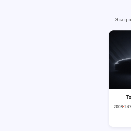
Эти тр
T
2008
247