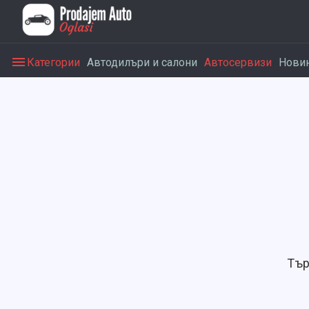
Категории
Автодилъри и салони
Автосервизи
Нови
Тър