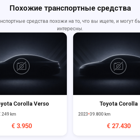
Похожие транспортные средства
анспортные средства похожи на то, что вы ищете, и могут б
интересны.
oyota
Corolla Verso
Toyota
Corolla
.249
km
2023
39.800
km
€
3.950
€
27.430