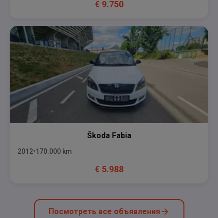
€
9.750
Škoda
Fabia
2012
170.000
km
€
5.988
Посмотреть все объявления