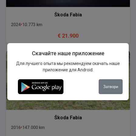
Škoda
Fabia
2024
10.773
km
€
21.900
Скачайте наше приложение
Для лучшего опыта мы рекомендуем скачать наше
приложение для Android.
Затвори
Škoda
Fabia
2016
147.000
km