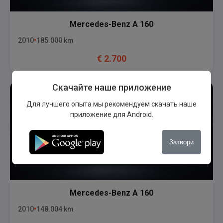
Mercedes-Benz
A 160
2010
185.000
km
€
2.700
Скачайте наше приложение
Для лучшего опыта мы рекомендуем скачать наше
приложение для Android.
Затвори
Mercedes-Benz
A 160
2010
148.004
km