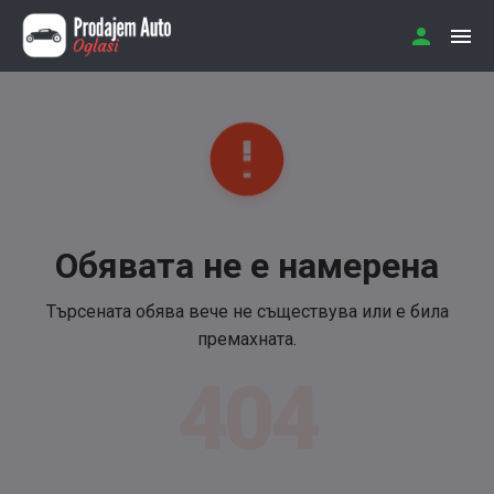
Обявата не е намерена
Търсената обява вече не съществува или е била
премахната.
404