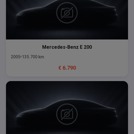
Mercedes-Benz
E 200
2005
135.700
km
€
6.790