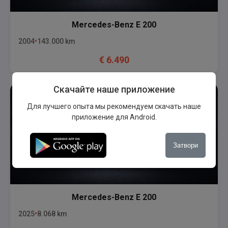
Mercedes-Benz
E 200
2004
143.000
km
€
6.490
Скачайте наше приложение
Для лучшего опыта мы рекомендуем скачать наше
приложение для Android.
Затвори
Mercedes-Benz
E 200
2025
8.068
km