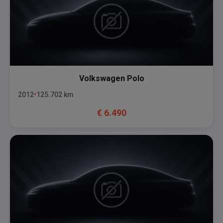
Volkswagen
Polo
2012
125.702
km
€
6.490