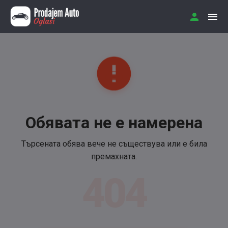
Обявата не е намерена
Търсената обява вече не съществува или е била
премахната.
404