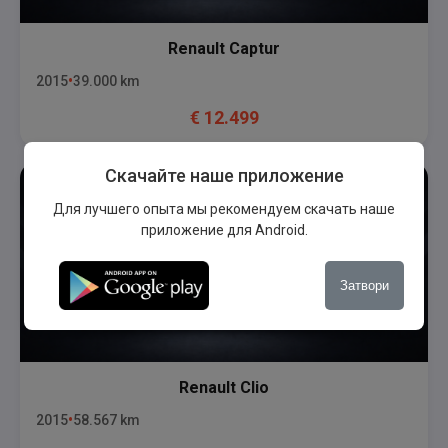
Renault
Captur
2015
39.000
km
€
12.499
Скачайте наше приложение
Для лучшего опыта мы рекомендуем скачать наше
приложение для Android.
Затвори
Renault
Clio
2015
58.567
km