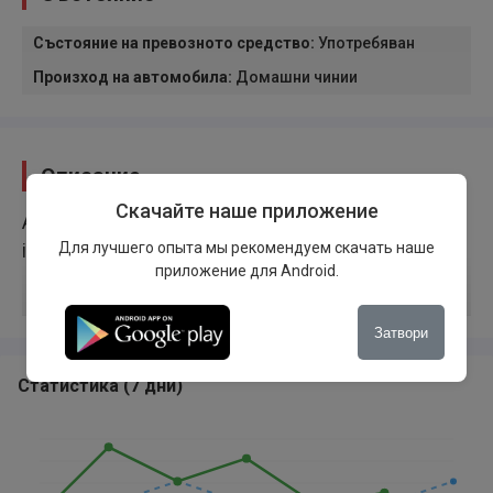
Състояние на превозното средство
:
Употребяван
Произход на автомобила
:
Домашни чинии
Описание
Скачайте наше приложение
Auto u korektnom stanju, prodaje se zbog odlaska u
Для лучшего опыта мы рекомендуем скачать наше
inostranstvo
приложение для Android.
Затвори
Статистика
(
7 дни
)