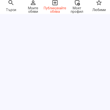
Моите
Публикувайте
Моят
Търси
Любими
обяви
обява
профил
Бързи връзки
ЧЗВ
За нас
Условия за ползване
Политика за поверителност
Обмен ссылками
Цени