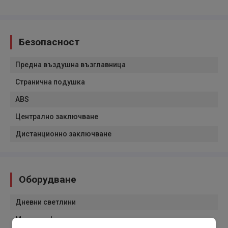
Безопасност
Предна въздушна възглавница
Странична подушка
ABS
Централно заключване
Дистанционно заключване
Оборудване
Дневни светлини
Мъглови фарове