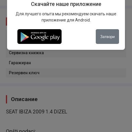
Скачайте наше приложение
Для лучшего опыта мы рекомендуем скачать наше
приложение для Android.
Състояние
Състояние на превозното средство
:
Употребяван
Затвори
Произход на автомобила
:
Домашни чинии
Сервизна книжка
Гаражиран
Резервен ключ
Описание
SEAT IBIZA 2009 1.4 DIZEL
Opšti podaci: