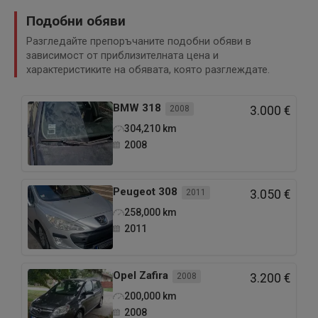
Подобни обяви
Разгледайте препоръчаните подобни обяви в
Oprema:
зависимост от приблизителната цена и
характеристиките на обявата, която разглеждате.
BMW
318
2008
3.000 €
304,210
km
Klima (ispravna)
2008
Peugeot
308
2011
3.050 €
258,000
km
2011
ABS, ESP
Opel
Zafira
2008
3.200 €
200,000
km
2008