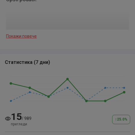
Покажи повече
Dizel motor, 1.4 TDI – veoma ekonomičan (potrošnja
4.0-4.5 l/100km)
Статистика
(
7 дни
)
Manuelni menjač, 5 brzina
15
/
989
↑
25.0
%
прегледи
Registrovan do: Kraja 11 meseca 2025 godine