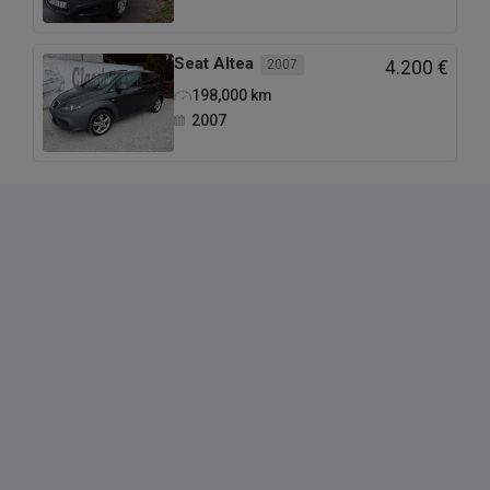
Električni podizači stakala
Seat
Altea
2007
4.200 €
198,000
km
2007
Daljinsko zaključavanje
Radio CD + AUX
Bord kompjuter