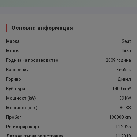
Основна информация
Марка
Seat
Модел
Ibiza
Година на производство
2009
година
Каросерия
Хечбек
Гориво
Дизел
Кубатура
1400
cm³
Мощност (kW)
59
kW
Мощност (к.с.)
80
KS
Пробег
196000
km
Регистриран до
11.2025
Дата на първа регистрация
11.2019