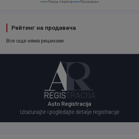
Текущ период
Предишен
Рейтинг на продавача
Euro 4 motor
Все още няма рецензии.
Dugogodišnji vlasnik od 2019 godine
Auto Registracija
Izračunajte i pogledajte detalje registracije
Auto redovno održavan – servisna knjižica dostupna
Cena 3500e nije fiksna!