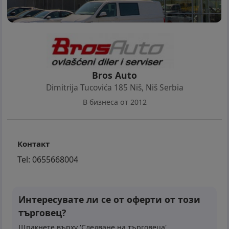
Bros Auto
Dimitrija Tucovića 185 Niš
,
Niš Serbia
В бизнеса от 2012
Контакт
Tel:
0655668004
Интересувате ли се от оферти от този
търговец?
Щракнете върху 'Следване на търговеца'.