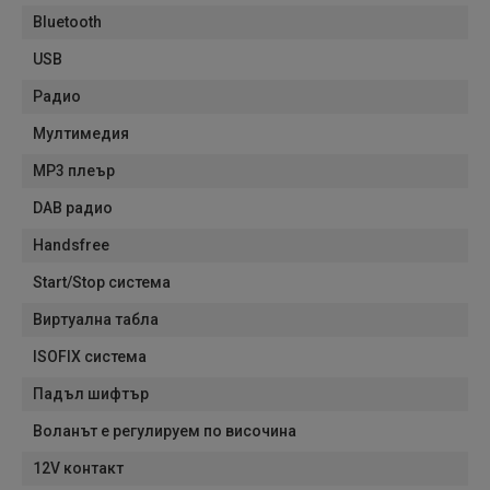
Bluetooth
USB
Радио
Мултимедия
MP3 плеър
DAB радио
Handsfree
Start/Stop система
Виртуална табла
ISOFIX система
Падъл шифтър
Воланът е регулируем по височина
12V контакт