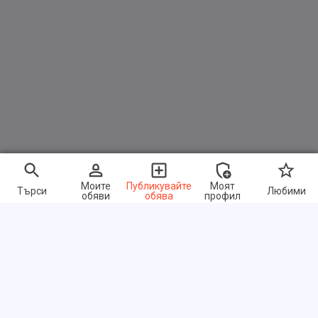
Моите
Публикувайте
Моят
Търси
Любими
обяви
обява
профил