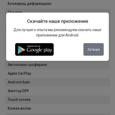
Блокиращ диференциал
Ски люк
Скачайте наше приложение
Кутия за охлаждане
Для лучшего опыта мы рекомендуем скачать наше
Резервна гума
приложение для Android.
Индикатор за налягане в гумите
Помощ при стартиране на хълм
Затвори
Подлакътник
Автономно шофиране
Apple CarPlay
Android Auto
Филтър DPF
Touch screen
Кожен волан