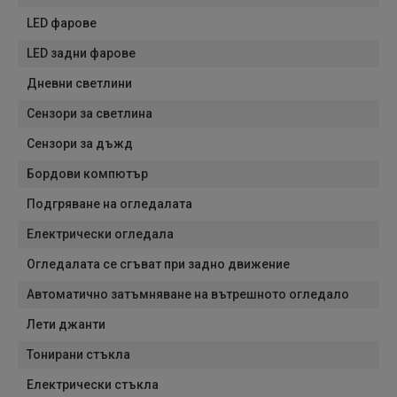
LED фарове
LED задни фарове
Дневни светлини
Сензори за светлина
Сензори за дъжд
Бордови компютър
Подгряване на огледалата
Електрически огледала
Огледалата се сгъват при задно движение
Автоматично затъмняване на вътрешното огледало
Лети джанти
Тонирани стъкла
Електрически стъкла