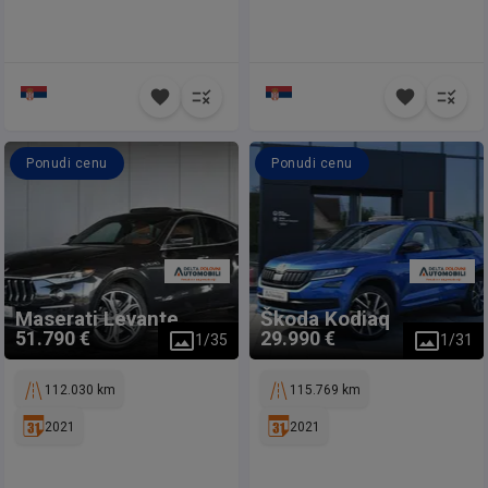
Ponudi cenu
Ponudi cenu
Maserati
Levante
Škoda
Kodiaq
51.790 €
29.990 €
1
/
35
1
/
31
112.030 km
115.769 km
2021
2021