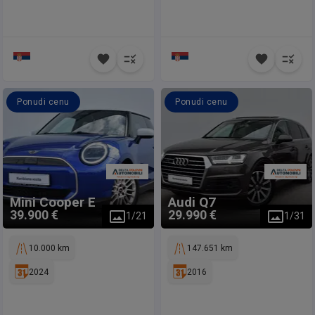
Ponudi cenu
Ponudi cenu
Mini
Cooper E
Audi
Q7
39.900 €
29.990 €
1
/
21
1
/
31
10.000 km
147.651 km
2024
2016