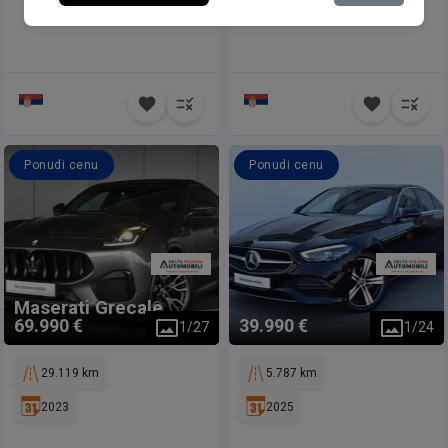
Ponudi cenu
Ponudi cenu
Maserati
Grecale
69.990 €
39.990 €
1
/
27
1
/
24
29.119 km
5.787 km
2023
2025