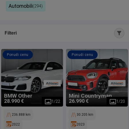
Automobili
(
294
)
Filteri
Ponudi cenu
Ponudi cenu
BMW
Other
Mini
Countryman
28.990 €
26.990 €
1
/
22
1
/
20
236.888 km
30.205 km
2022
2023