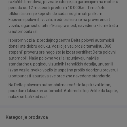
različitih brendova, poznate istorije, sa garancijom na motor u
periodu od 12 meseci ili pređenih 10.000km. Time ćete
otkloniti sumnje koje ste do sada mogli imati prilikom
kupovine polovnih vozila, a odnosile su se na proverenost
vozila, sigurnost u tehničku ispravnost, navedenu kilometražu
u automobilu i sl.
Izborom vozila iz prodajnog centra Delta polovni automobili
doneli ste dobru odluku. Vozilo je već prošlo temeljnu „360
stepeni“ proveru pre nego što je izdat sertifikat Delta polovni
automobili. Naša polovna vozila ispunjavaju najviše
standardne u pogledu vizuelnih i tehničkih detalja, unutar ili
izvan vozila: svako vozilo je uspešno prošlo rigoriznu proveru i
u potpunosti ispunjava sve precizno navedene standarde.
Na Delta polovnim automobilima možete kupiti kvalitetan,
pouzdan i luksuzan automobil. Automobil koji želite da kupite,
nalazi se baš kod nas!
Kategorije prodavca