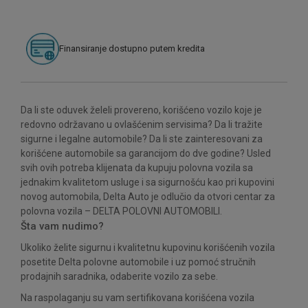
Finansiranje dostupno putem kredita
Da li ste oduvek želeli provereno, korišćeno vozilo koje je
redovno održavano u ovlašćenim servisima? Da li tražite
sigurne i legalne automobile? Da li ste zainteresovani za
korišćene automobile sa garancijom do dve godine? Usled
svih ovih potreba klijenata da kupuju polovna vozila sa
jednakim kvalitetom usluge i sa sigurnošću kao pri kupovini
novog automobila, Delta Auto je odlučio da otvori centar za
polovna vozila – DELTA POLOVNI AUTOMOBILI.
Šta vam nudimo?
Ukoliko želite sigurnu i kvalitetnu kupovinu korišćenih vozila
posetite Delta polovne automobile i uz pomoć stručnih
prodajnih saradnika, odaberite vozilo za sebe.
Na raspolaganju su vam sertifikovana korišćena vozila