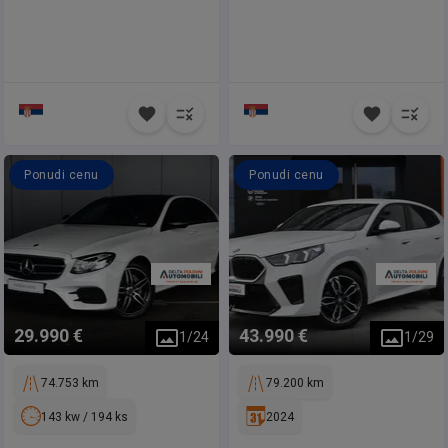
Ponudi cenu
Ponudi cenu
29.990 €
43.990 €
1
/
24
1
/
29
74.753 km
79.200 km
143 kw / 194 ks
2024