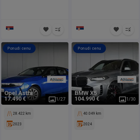
Ponudi cenu
Ponudi cenu
Opel
Astra
BMW
X5
17.490 €
104.990 €
1
/
27
1
/
30
28.422 km
40.049 km
2023
2024