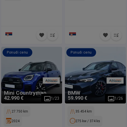
Ponudi cenu
Ponudi cenu
Mini
Countryman
BMW
42.990 €
59.990 €
1
/
23
1
/
26
27.750 km
35.454 km
2024
275 kw / 374 ks