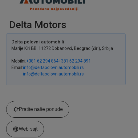
Delta Motors
Delta polovni automobili
Marije Kiri
BB
,
11272
Dobanovci
,
Beograd (širi),
Srbija
Mobilni
+381 62 294 864
+381 62 294 891
Email
info@deltapolovniautomobili.rs
info@deltapolovniautomobili.rs
Pratite naše ponude
Web sajt