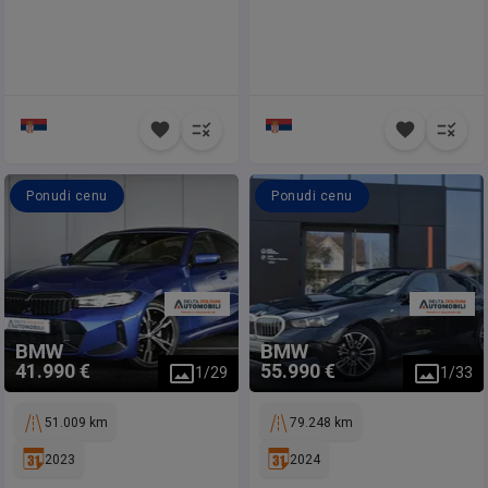
Ponudi cenu
Ponudi cenu
BMW
BMW
41.990 €
55.990 €
1
/
29
1
/
33
51.009 km
79.248 km
2023
2024