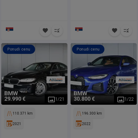
Ponudi cenu
Ponudi cenu
BMW
BMW
29.990 €
30.800 €
1
/
21
1
/
22
110.371 km
196.300 km
2021
2022