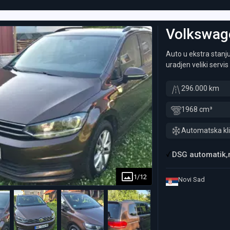
Volkswag
Auto u ekstra stanj
uradjen veliki serv
auto je potpuno isp
provera za više inf
296.000 km
1968 cm³
Automatska kl
DSG automatik,r
1
/
12
Novi Sad