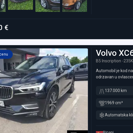
0 €
Volvo
XC
 cenu
B5 Inscription -235
Automobil je kod na
odrzavan u ovlasce
137.000 km
1969 cm³
Automatska kl
Ripanj