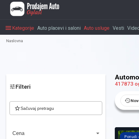
Kategorije
Auto placevi i saloni
Auto usluge
Vesti
Vide
Naslovna
Automob
417873
o
Filteri
Nov
Sačuvaj pretragu
Cena
Ponudi