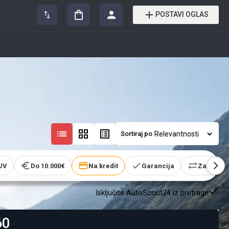
POSTAVI OGLAS
Sortiraj po
UV
Do 10.000€
Na kredit
Garancija
Zamena
Isključite AutoScout24 iz pretrage
60