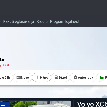
o
Paketi oglašavanja
Krediti
Program lojalnosti
ili
glasa
o u 24h
Novo
Hitno
Dizel
Automatik
S
Volvo
XC
 cenu