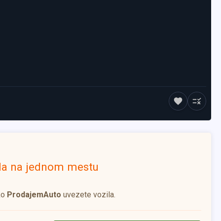
ila na jednom mestu
ko
ProdajemAuto
uvezete vozila.