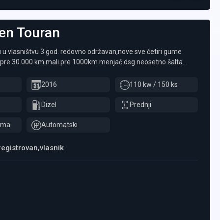
en
Touran
u u vlasništvu 3 god. redovno održavan,nove sve četiri gume
is pre 30 000 km mali pre 1000km menjač dsg neosetno šalta
ravan i spreman za vožnju svako dugme radi. Moguća bilo kakva
ormacija pozvati. Registrovan godinu dana.
2016
110 kw / 150 ks
Dizel
Prednji
ima
Automatski
egistrovan,vlasnik