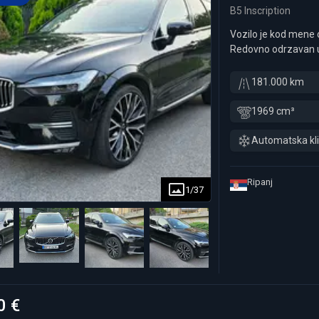
B5 Inscription
Vozilo je kod mene o
Redovno odrzavan u
inca felne sa letnj
Auto se koristi sva
181.000 km
1969 cm³
Automatska kl
Ripanj
1
/
37
0 €