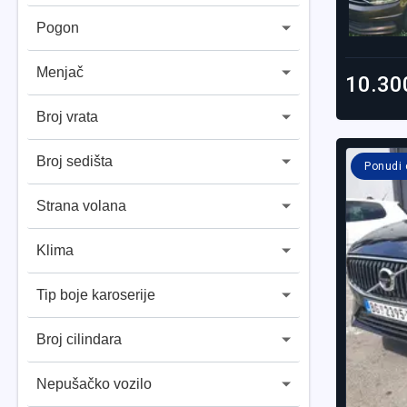
Pogon
Menjač
10.30
Broj vrata
Broj sedišta
Ponudi
Strana volana
Klima
Tip boje karoserije
Broj cilindara
Nepušačko vozilo