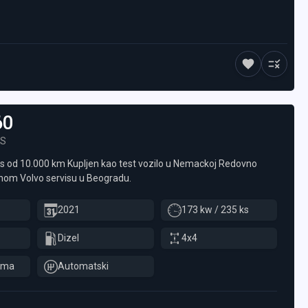
60
KS
s od 10.000 km Kupljen kao test vozilo u Nemackoj Redovno
nom Volvo servisu u Beogradu.
2021
173 kw / 235 ks
Dizel
4x4
ima
Automatski