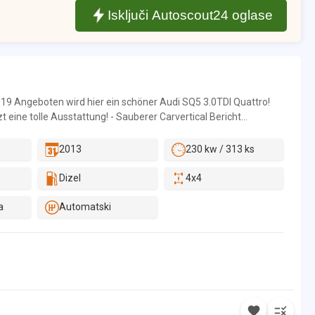
Isključi Autoscout24 oglase
19 Angeboten wird hier ein schöner Audi SQ5 3.0TDI Quattro!
 eine tolle Ausstattung! - Sauberer Carvertical Bericht
emeldete Schäden!) - Durchgehend Scheckheft gepflegt! DK-
che Erstauslieferung! DK-Tüv bis 07/2028! COC-Papiere
2013
230 kw / 313 ks
e Papiere sind gegen Aufpreis gerne möglich! Aufgrund des
leistung ist das Angebot bevorzugt kalkuliert für den Verkauf an
Dizel
4x4
eglicher Art oder in den Export. Irrtümer & Zwischenverkauf
Angaben ohne Gewähr! Sollten Sie Fragen haben oder wünschen
a
Automatski
deos vom Fahrzeug, kontaktieren Sie uns einfach über WhatsApp
speak english! Contact us for more infos! Öffnungszeiten:
Bitte vor der Besichtigung unbedingt anrufen! Die Bearbeitung
 aufgrund der Masse, deutlich länger. Sie bekommen eine
 wenn Sie uns anrufen oder per WhatsApp kontaktieren. Wir
is. Transport Weltweit möglich! Delievery Worldwide possible!
r more infos! ACHTUNG: Nach einer getätigten Anzahlung muss