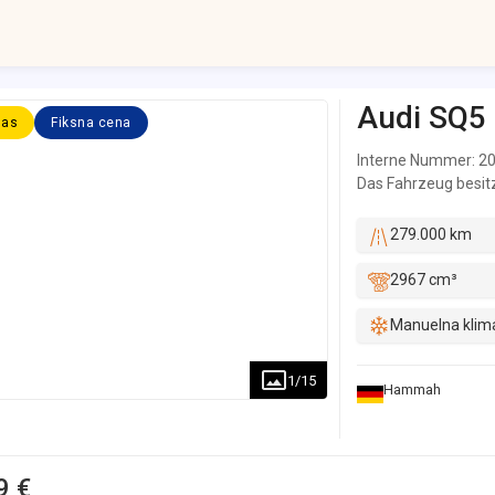
Audi
SQ5
las
Fiksna cena
Interne Nummer: 20
Das Fahrzeug besitzt
vorhanden ( Ohne g
Papiere (EU)! Deuts
279.000 km
vorhanden! Deutsch
Alters und der Lauf
2967 cm³
Händler / Gewerbe j
vorbehalten! Alle 
Manuelna klim
weitere Bilder / Vi
+4917632075012 We 
1
/
15
Hammah
Mo-Fr von 9-17Uhr! 
der E-Mails dauert,
schnellere Antwort,
bitten um Verständn
9 €
Write or Call us fo