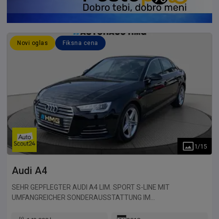
Sitzheizung vorn
Novi oglas
Fiksna cena
1
/
15
Audi
A4
SEHR GEPFLEGTER AUDI A4 LIM. SPORT S-LINE MIT
UMFANGREICHER SONDERAUSSTATTUNG IM
KUNDENAUFTRAG ZU VERKAUFEN! DEUTSCHE AUSFÜHRUNG!
AUS 2.HAND! UNFALLFREI! NICHTRAUCHER-FAHRZEUG!