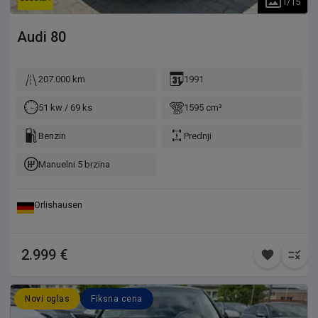
1
/
15
Audi
80
207.000 km
1991
51 kw / 69 ks
1595 cm³
Benzin
Prednji
Manuelni 5 brzina
Orlishausen
2.999 €
Novi oglas
Fiksna cena