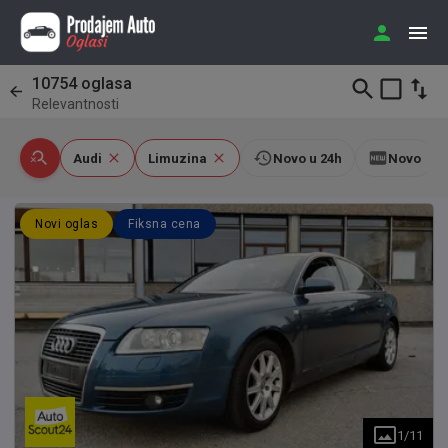
10754
oglasa
Relevantnosti
Audi
Limuzina
Novo u 24h
Novo
Novi oglas
Fiksna cena
1
/
11