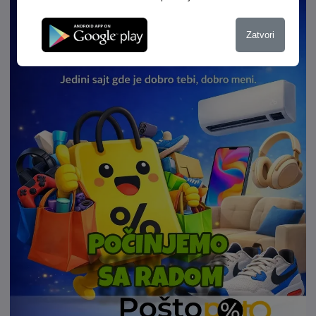
Differentialsperre (EDS), Fahrassistenz-System:
Bremsassistent (Audi pre sense front), Fensterheber elektrisch
Zatvori
vorn + hinten, Fußmatten Velours, Gepäckraumboden doppelt
und herausnehmbar, Geschwindigkeits-Begrenzeranlage,
Heckscheibe heizbar, Heckscheibenwischer, Innenausstattung:
Dekoreinlagen Eloxallack, Rot, Isofix-Aufnahmen für Kindersitz,
Karosserie: 4-türig, Kindersicherung, manuell, Kombiinstrument
elektronisch, Kopf-Airbag-System (Sideguard), Kopfstützen
hinten (3-fach), Leuchtweitenregelung, Modellvariante COD
(cylinder on demand), Motor 1,4 Ltr. - 110 kW 16V TFSI ACT,
Nichtraucher-Paket, Parkbremse elektro-mechanisch,
Progressivlenkung, Radstand 2601 mm, Reifen-Reparaturkit,
Reifendruck-Kontrollsystem, Schadstoffarm nach Abgasnorm
Euro 6, Schalt-/Wählhebelgriff Leder, Seitenairbag vorn,
Sitzbezug / Polsterung: Stoff Index, Sitze vorn
höhenverstellbar, Sportsitze, Start/Stop-Anlage, Steckdose
(12V-Anschluß) in Mittelkonsole vorn, Voll-Lackierung,
Wärmeschutzverglasung grün getönt GUTER ZUSTAND.
FINANZIERUNG MÖGLICH. INZAHLUNGNAHME MÖGLICH. BEI
INTERESSE 0214/69999. TIPPFEHLER+IRRTÜMER
VORBEHALTEN. , Innenspiegel automatisch abblendend,