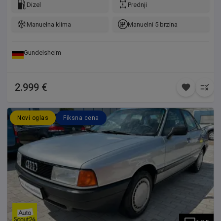
Dizel
Prednji
Manuelna klima
Manuelni 5 brzina
Gundelsheim
2.999 €
Novi oglas
Fiksna cena