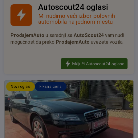
Autoscout24 oglasi
Mi nudimo veći izbor polovnih
automobila na jednom mestu
ProdajemAuto
u saradnji sa
AutoScout24
vam nudi
mogućnost da preko
ProdajemAuto
uvezete vozila.
Isključi Autoscout24 oglase
Novi oglas
Fiksna cena