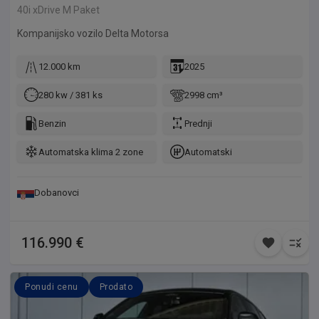
40i xDrive M Paket
Kompanijsko vozilo Delta Motorsa
12.000 km
2025
280 kw / 381 ks
2998 cm³
Benzin
Prednji
Automatska klima 2 zone
Automatski
Dobanovci
116.990 €
Ponudi cenu
Prodato