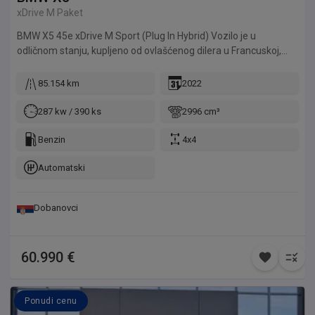
xDrive M Paket
BMW X5 45e xDrive M Sport (Plug In Hybrid) Vozilo je u
odličnom stanju, kupljeno od ovlašćenog dilera u Francuskoj,
redovno održavano sa kompletnom servisnom istorijom.
85.154 km
2022
287 kw / 390 ks
2996 cm³
Benzin
4x4
Automatski
Dobanovci
60.990 €
Ponudi cenu