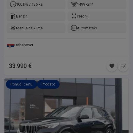
100 kw / 136 ks
1499 cm³
Benzin
Prednji
Manuelna klima
Automatski
Dobanovci
33.990 €
Ponudi cenu
Prodato