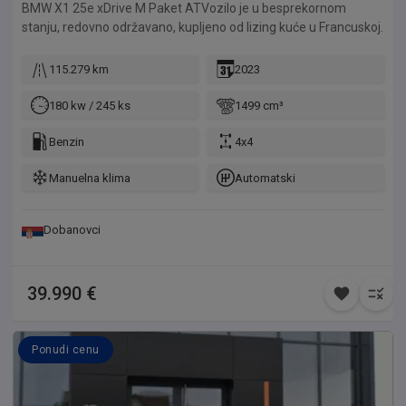
BMW X1 25e xDrive M Paket ATVozilo je u besprekornom
stanju, redovno održavano, kupljeno od lizing kuće u Francuskoj.
115.279 km
2023
180 kw / 245 ks
1499 cm³
Benzin
4x4
Manuelna klima
Automatski
Dobanovci
39.990 €
Ponudi cenu