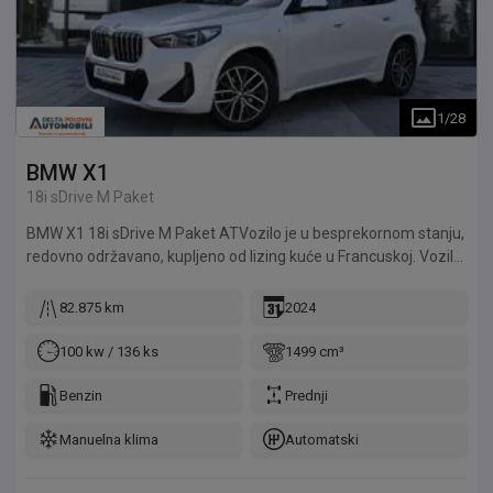
1
/
28
BMW
X1
18i sDrive M Paket
BMW X1 18i sDrive M Paket ATVozilo je u besprekornom stanju,
redovno održavano, kupljeno od lizing kuće u Francuskoj. Vozilo
je detaljno pregledano u servisu Delta Automoto. Delta
Automoto daje garanciju na motor 12 meseci ili 10.000km.
82.875 km
2024
Mogućnost kupovine preko kredita, finansijskog ili operativnog
lizinga.
100 kw / 136 ks
1499 cm³
Benzin
Prednji
Manuelna klima
Automatski