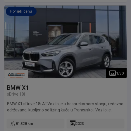
Ponudi cenu
1
/
30
BMW
X1
sDrive 18i
BMW X1 sDrive 18i ATVozilo je u besprekornom stanju, redovno
održavano, kupljeno od lizing kuće u Francuskoj. Vozilo je
detaljno pregledano u servisu Delta Automoto. Delta Automoto
daje garanciju na motor 12 meseci ili 10.000km. Mogućnost
81.328 km
2023
kupovine preko kredita, finansijskog ili operativnog lizinga.