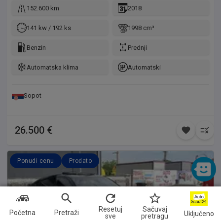
152.600 km
2018
141 kw / 192 ks
1998 cm³
Benzin
Prednji
Automatska klima
Automatski
Sopot
26.500 €
Ponudi cenu
Prodato
Resetuj
Sačuvaj
Početna
Pretraži
Uključeno
sve
pretragu