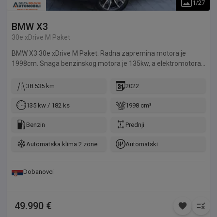
1
/
27
BMW
X3
30e xDrive M Paket
BMW X3 30e xDrive M Paket. Radna zapremina motora je
1998cm. Snaga benzinskog motora je 135kw, a elektromotora
80kw. Vozilo je u odličnom stanju, kupljeno je od lizing kuće u
Francuskoj, održavano je ovlašćenom BMW dilerstvu.
38.535 km
2022
135 kw / 182 ks
1998 cm³
Benzin
Prednji
Automatska klima 2 zone
Automatski
Dobanovci
49.990 €