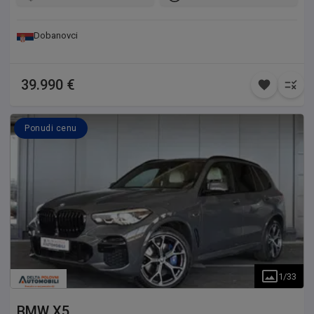
Dobanovci
39.990 €
Ponudi cenu
1
/
33
BMW
X5