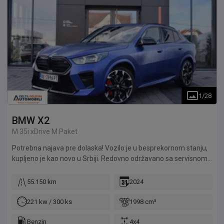
1
/
28
BMW
X2
M 35i xDrive M Paket
Potrebna najava pre dolaska! Vozilo je u besprekornom stanju,
kupljeno je kao novo u Srbiji. Redovno održavano sa servisnom
istorijom. Vozilo je pregledano u servisu Delta Automoto. Delta
Automoto daje garanciju na motor godinu dana ili 10.000km.
55.150 km
2024
Mogućnost kupovine preko kredita, finansijskog i operativnog
lizinga.
221 kw / 300 ks
1998 cm³
Benzin
4x4