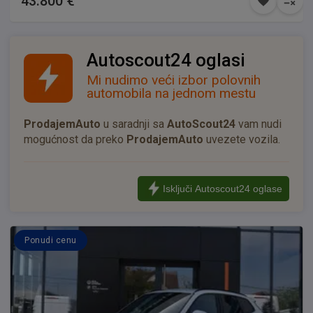
43.800 €
Autoscout24 oglasi
Mi nudimo veći izbor polovnih
automobila na jednom mestu
ProdajemAuto
u saradnji sa
AutoScout24
vam nudi
mogućnost da preko
ProdajemAuto
uvezete vozila.
Isključi Autoscout24 oglase
Ponudi cenu