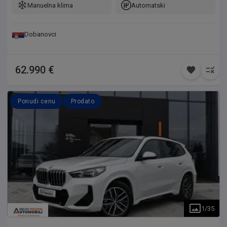
Manuelna klima
Automatski
Dobanovci
62.990 €
Ponudi cenu
Prodato
1
/
35