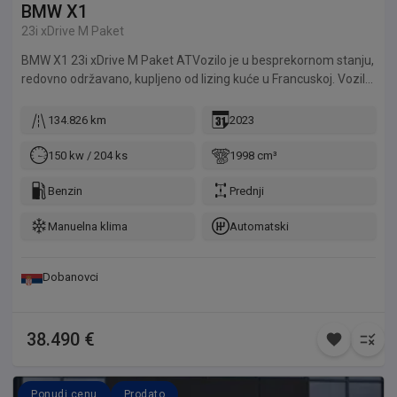
BMW
X1
23i xDrive M Paket
BMW X1 23i xDrive M Paket ATVozilo je u besprekornom stanju,
redovno održavano, kupljeno od lizing kuće u Francuskoj. Vozilo
je detaljno pregledano u servisu Delta Automoto. Delta
Automoto daje garanciju na motor 12 meseci ili 10.000km.
134.826 km
2023
Mogućnost kupovine preko kredita, finansijskog ili operativnog
lizinga.
150 kw / 204 ks
1998 cm³
Benzin
Prednji
Manuelna klima
Automatski
Dobanovci
38.490 €
Ponudi cenu
Prodato