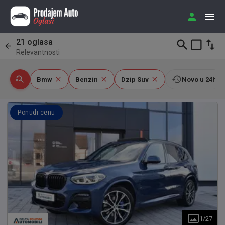
21
oglasa
Relevantnosti
Bmw
Benzin
Dzip Suv
Novo u 24h
Ponudi cenu
1
/
27