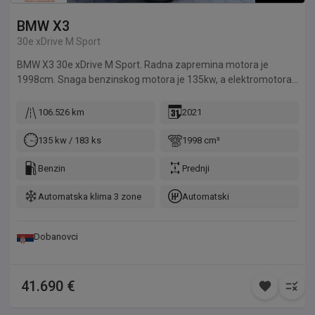
BMW
X3
30e xDrive M Sport
BMW X3 30e xDrive M Sport. Radna zapremina motora je
1998cm. Snaga benzinskog motora je 135kw, a elektromotora
80kw. Vozilo je u odličnom stanju, održavano u ovlašćenom
BMW dilerstvu.
106.526 km
2021
135 kw / 183 ks
1998 cm³
Benzin
Prednji
Automatska klima 3 zone
Automatski
Dobanovci
41.690 €