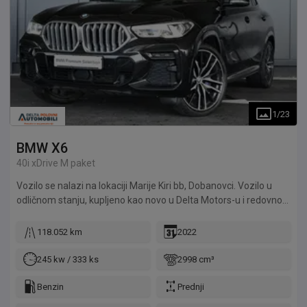
1
/
23
BMW
X6
40i xDrive M paket
Vozilo se nalazi na lokaciji Marije Kiri bb, Dobanovci. Vozilo u
odličnom stanju, kupljeno kao novo u Delta Motors-u i redovno
održavano u ovlašćenim servisima.
118.052 km
2022
245 kw / 333 ks
2998 cm³
Benzin
Prednji