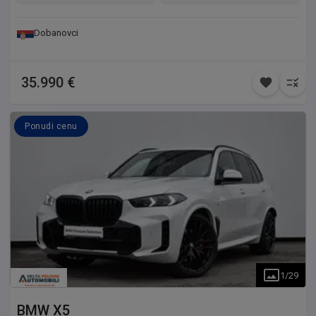
Dobanovci
35.990 €
Ponudi cenu
1
/
29
BMW
X5