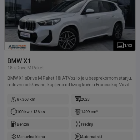
1
/
33
BMW
X1
18i sDrive M Paket
BMW X1 sDrive M Paket 18i ATVozilo je u besprekornom stanju,
redovno održavano, kupljeno od lizing kuće u Francuskoj. Vozilo
je detaljno pregledano u servisu Delta Automoto. Delta
Automoto daje garanciju na motor 12 meseci ili 10.000km.
87.363 km
2023
Mogućnost kupovine preko kredita, finansijskog ili operativnog
lizinga.
100 kw / 136 ks
1499 cm³
Benzin
Prednji
Manuelna klima
Automatski