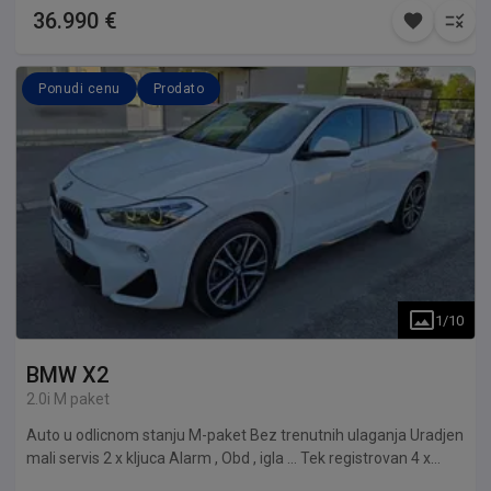
36.990 €
Ponudi cenu
Prodato
1
/
10
BMW
X2
2.0i M paket
Auto u odlicnom stanju M-paket Bez trenutnih ulaganja Uradjen
mali servis 2 x kljuca Alarm , Obd , igla … Tek registrovan 4 x
zimske gume sa felnama