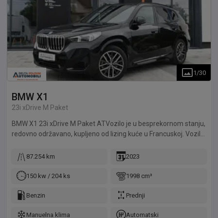
1
/
30
BMW
X1
23i xDrive M Paket
BMW X1 23i xDrive M Paket ATVozilo je u besprekornom stanju,
redovno održavano, kupljeno od lizing kuće u Francuskoj. Vozilo
je detaljno pregledano u servisu Delta Automoto. Delta
Automoto daje garanciju na motor 12 meseci ili 10.000km.
87.254 km
2023
Mogućnost kupovine preko kredita, finansijskog ili operativnog
lizinga.
150 kw / 204 ks
1998 cm³
Benzin
Prednji
Manuelna klima
Automatski