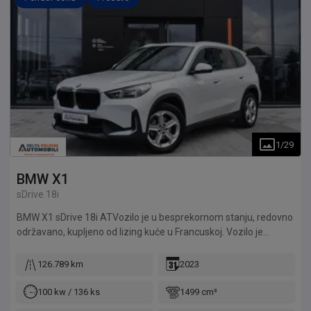
1
/
29
BMW
X1
sDrive 18i
BMW X1 sDrive 18i ATVozilo je u besprekornom stanju, redovno
održavano, kupljeno od lizing kuće u Francuskoj. Vozilo je
detaljno pregledano u servisu Delta Automoto. Delta Automoto
daje garanciju na motor 12 meseci ili 10.000km. Mogućnost
126.789 km
2023
kupovine preko kredita, finansijskog ili operativnog lizinga.
100 kw / 136 ks
1499 cm³