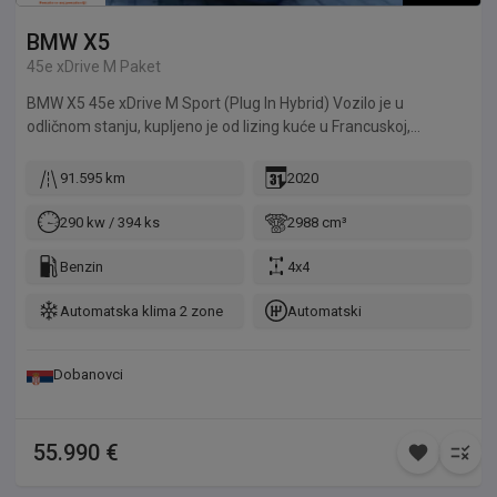
BMW
X5
45e xDrive M Paket
BMW X5 45e xDrive M Sport (Plug In Hybrid) Vozilo je u
odličnom stanju, kupljeno je od lizing kuće u Francuskoj,
redovno održavano u ovlašćenom servisu sa kompletnom
servisnom istorijom.
91.595 km
2020
290 kw / 394 ks
2988 cm³
Benzin
4x4
Automatska klima 2 zone
Automatski
Dobanovci
55.990 €