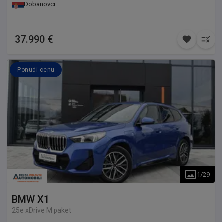
Dobanovci
37.990 €
Ponudi cenu
1
/
29
BMW
X1
25e xDrive M paket