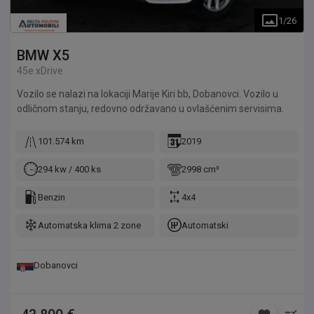
1
/
26
BMW
X5
45e xDrive
Vozilo se nalazi na lokaciji Marije Kiri bb, Dobanovci. Vozilo u
odličnom stanju, redovno održavano u ovlašćenim servisima.
101.574 km
2019
294 kw / 400 ks
2998 cm³
Benzin
4x4
Automatska klima 2 zone
Automatski
Dobanovci