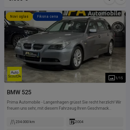
Novi oglas
Fiksna cena
1
/
15
BMW
525
Prima Automobile - Langenhagen grüsst Sie recht herzlich! Wir
freuen uns sehr, mit diesem Fahrzeug Ihren Geschmack
getroffen und Ihr Interesse geweckt zu haben! Wir hoffen
unser Angebot sagt Ihnen zu und würden uns freuen, Sie als
234.000 km
2004
Kunde gewinnen zu können. Dieses und weitere Fahrzeuge