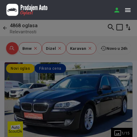
4868
oglasa
Relevantnosti
Bmw
Dizel
Karavan
Novo u 24h
Novi oglas
Fiksna cena
1
/
15