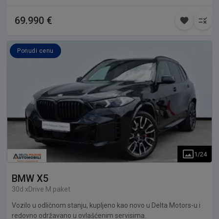
69.990 €
Ponudi cenu
1
/
24
BMW
X5
30d xDrive M paket
Vozilo u odličnom stanju, kupljeno kao novo u Delta Motors-u i
redovno održavano u ovlašćenim servisima.