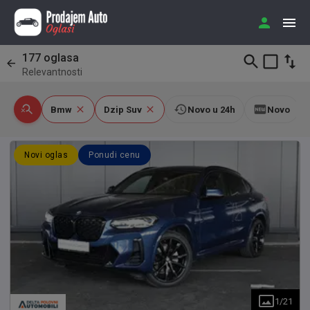
177
oglasa
Relevantnosti
Bmw
Dzip Suv
Novo u 24h
Novo
Novi oglas
Ponudi cenu
1
/
21