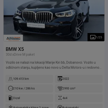
1
/
25
BMW
X5
30d xDrive M paket
Vozilo se nalazi na lokaciji Marije Kiri bb, Dobanovci. Vozilo u
odličnom stanju, kupljeno kao novo u Delta Motors-u i redovno
održavano u ovlašćenim servisima.
109.413 km
2022
210 kw / 286 ks
2993 cm³
Dizel
4x4
Automatska klima 2 zone
Automatski