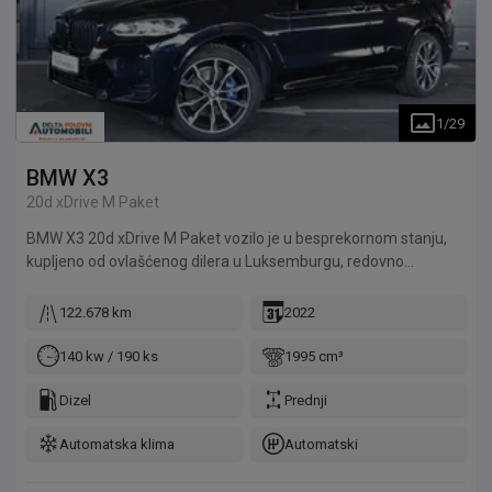
1
/
29
BMW
X3
20d xDrive M Paket
BMW X3 20d xDrive M Paket vozilo je u besprekornom stanju,
kupljeno od ovlašćenog dilera u Luksemburgu, redovno
održavano sa kompletnom servisnom istorijom.
122.678 km
2022
140 kw / 190 ks
1995 cm³
Dizel
Prednji
Automatska klima
Automatski