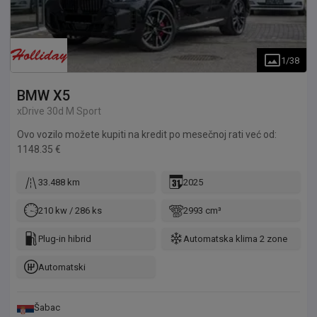
1
/
38
BMW
X5
xDrive 30d M Sport
Ovo vozilo možete kupiti na kredit po mesečnoj rati već od:
1148.35 €
33.488 km
2025
210 kw / 286 ks
2993 cm³
Plug-in hibrid
Automatska klima 2 zone
Automatski
Šabac