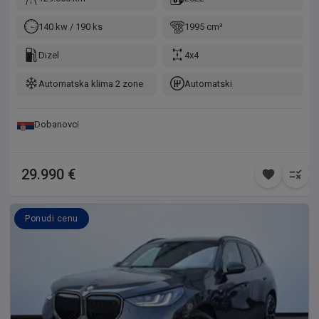
140 kw / 190 ks
1995 cm³
Dizel
4x4
Automatska klima 2 zone
Automatski
Dobanovci
29.990 €
Ponudi cenu