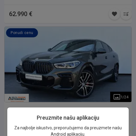
se pogledati bez obzira na vremenske uslove; *Auto Nation
nastoji da svi podaci budu tačni i ažurni, ali ne snosi
62.990 €
odgovornost za eventualne nenamerne greške u opisu opreme
i karakteristika vozila* Auto Nation doo ® Opis Zamene
Zamena je moguća za vozila pozantog porekla, sa urednom
Ponudi cenu
servisnom istorijom, do 10 godina starosti i do 150.000 km.
1
/
24
BMW
X6
Preuzmite našu aplikaciju
30d xDrive M paket
Za najbolje iskustvo, preporučujemo da preuzmete našu
Vozilo se nalazi na lokaciji Marije Kiri bb, Dobanovci. Vozilo u
Android aplikaciju.
odličnom stanju, kupljeno kao novo u Delta Motors-u i redovno