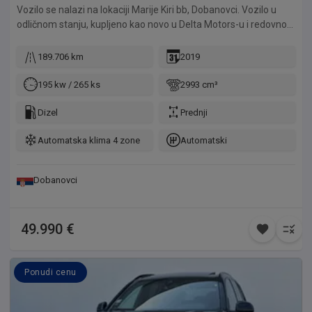
Vozilo se nalazi na lokaciji Marije Kiri bb, Dobanovci. Vozilo u
odličnom stanju, kupljeno kao novo u Delta Motors-u i redovno
održavano u ovlašćenim servisima.
189.706 km
2019
195 kw / 265 ks
2993 cm³
Dizel
Prednji
Automatska klima 4 zone
Automatski
Dobanovci
49.990 €
Ponudi cenu