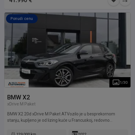
41.990 €
Ponudi cenu
1
/
30
BMW
X2
xDrive M Paket
BMW X2 20d xDrive M Paket ATVozilo je u besprekornom
stanju, kupljeno je od lizing kuće u Francuskoj, redovno
održavano sa kompletnom servisnom istorijom.
129.000 km
2022