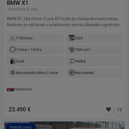
BMW
X1
18d sDrive X Line
BMW X1 18d sDrive X Line ATVozilo je u besprekornom stanju.
Redovno je održavan u ovlašćenom servisu.Nekoliko ogrebotina
na vozilu.
77.876 km
2020
110 kw / 150 ks
1995 cm³
Dizel
Prednji
Automatska klima 2 zone
Automatski
Dobanovci
23.490 €
Ponudi cenu