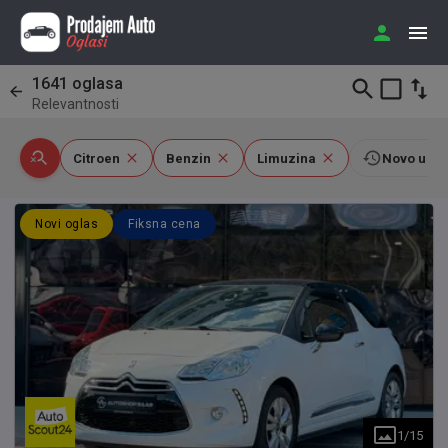
1641
oglasa
Relevantnosti
Citroen
Benzin
Limuzina
Novo u 24
Novi oglas
Fiksna cena
1
/
15