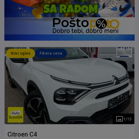
Novi oglas
Fiksna cena
1
/
15
Citroen
C4