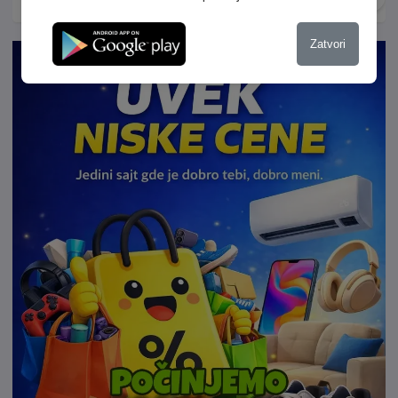
Antriebsschlupfregelung (ASR) Außentemperaturanzeige
elektr. Stabilitätsprogramm (ESP) Elektronisches Traktions-
Zatvori
System Reifendruckkontrolle Servolenkung Tagfahrlicht
Wegfahrsperre Sonstiges: Dachreling Gepäckraumabdeckung
LM-Felgen Start-Stop-Automatik Stoßfänger in Wagenfarbe
Weitere Beschreibung: Sie finden dieses Fahrzeug in unserem
Standort Kaltenborner Str. 73 in 36433 Bad Salzungen. Bitte
kontaktieren Sie uns über die Rufnummer +49 3695 698888.
Gerne nehmen wir Ihr Fahrzeug Inzahlung Finanzierung auch
ohne Anzahlung möglich