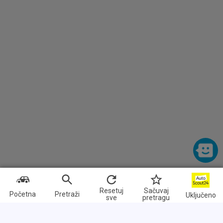
Resetuj
Sačuvaj
Početna
Pretraži
Uključeno
sve
pretragu