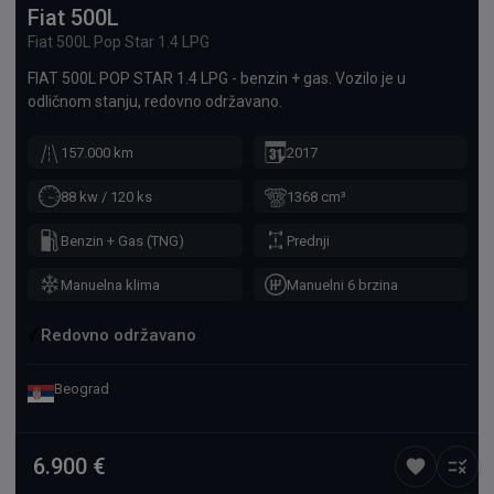
a to ima svoju cenu... Cena mog vozila u zameni je 7.000e...
Fiat
500L
Fiat 500L Pop Star 1.4 LPG
FIAT 500L POP STAR 1.4 LPG - benzin + gas. Vozilo je u
odličnom stanju, redovno održavano.
157.000 km
2017
88 kw / 120 ks
1368 cm³
Benzin + Gas (TNG)
Prednji
Manuelna klima
Manuelni 6 brzina
Redovno održavano
Beograd
6.900 €