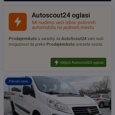
Autoscout24 oglasi
Mi nudimo veći izbor polovnih
automobila na jednom mestu
ProdajemAuto
u saradnji sa
AutoScout24
vam nudi
mogućnost da preko
ProdajemAuto
uvezete vozila.
Isključi Autoscout24 oglase
Ponudi cenu