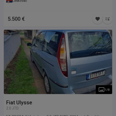
Leskovac
5.500 €
1
/
8
Fiat
Ulysse
2.0 JTD