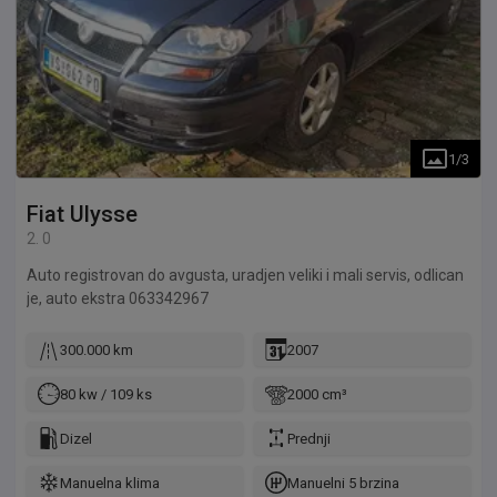
1
/
3
Fiat
Ulysse
2. 0
Auto registrovan do avgusta, uradjen veliki i mali servis, odlican
je, auto ekstra 063342967
300.000 km
2007
80 kw / 109 ks
2000 cm³
Dizel
Prednji
Manuelna klima
Manuelni 5 brzina