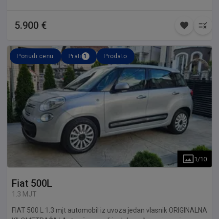
5.900 €
Ponudi cenu
Prati
1
Prodato
1
/
10
Fiat
500L
1.3 MJT
FIAT 500 L 1.3 mjt automobil iz uvoza jedan vlasnik ORIGINALNA