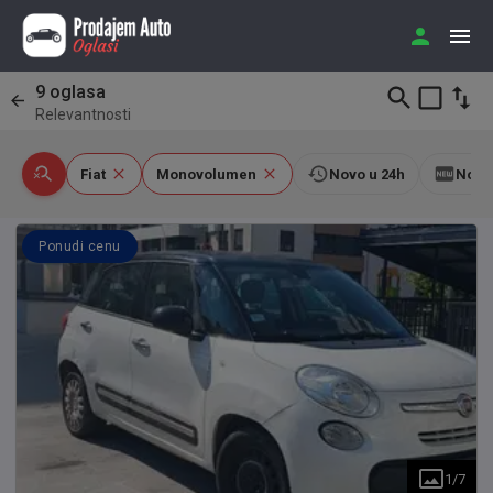
9
oglasa
Relevantnosti
Fiat
Monovolumen
Novo u 24h
Novo
Ponudi cenu
1
/
7