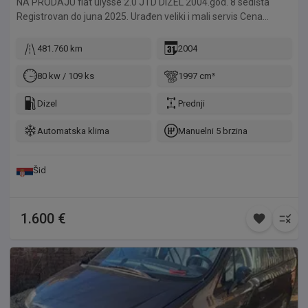
NA PRODAJU fiat ulysse 2.0 JTD DIZEL 2004.god. 8 sedišta
Registrovan do juna 2025. Urađen veliki i mali servis Cena
1600e nije fixna 0638546166
481.760 km
2004
80 kw / 109 ks
1997 cm³
Dizel
Prednji
Automatska klima
Manuelni 5 brzina
Šid
1.600 €