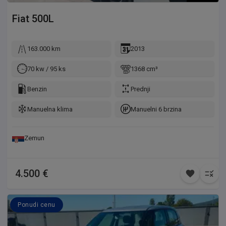
Fiat
500L
163.000 km
2013
70 kw / 95 ks
1368 cm³
Benzin
Prednji
Manuelna klima
Manuelni 6 brzina
Zemun
4.500 €
Ponudi cenu