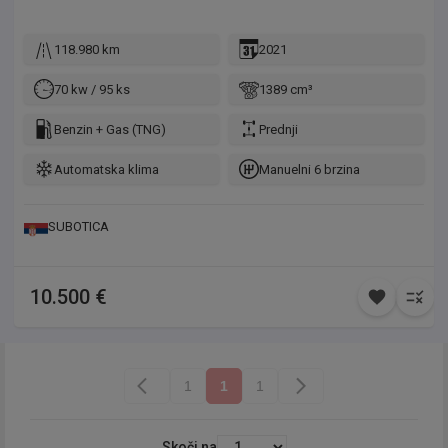
118.980 km
2021
70 kw / 95 ks
1389 cm³
Benzin + Gas (TNG)
Prednji
Automatska klima
Manuelni 6 brzina
SUBOTICA
10.500 €
1
1
1
Skoči na