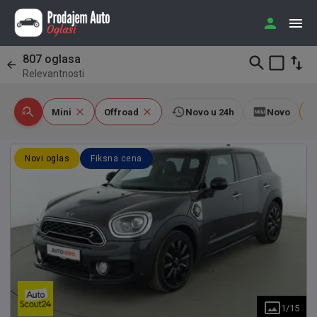
807
oglasa
Relevantnosti
Mini
Offroad
Novo u 24h
Novo
Novi oglas
Fiksna cena
1
/
15