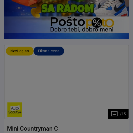
Novi oglas
Fiksna cena
1
/
15
Mini
Countryman C