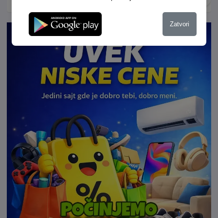
Außenspiegelpaket - Innenspiegel automatisch abblendend -
Reifendruck-Kontrolle - MINI EXPERIENCE MODES -
Zatvori
Alarmanlage - Warndreieck und Verbandkasten -
Sitzverstellung für Fondsitze - MINI Head-Up Display -
Teleservices - Gesetzlicher Notruf - Sitzheizung für Fahrer und
Beifahrer - MINI Navigation AR - Driving Assistant - Personal
eSIM - Aktiver Fußgängerschutz - Radschraubensicherung -
Steptronic Getriebe mit Doppelkupplung - Lenkradheizung -
Harman Kardon Surround Sound System Optik: - Spezifische
Zusatzumfänge Classic Trim - Sport-Lenkrad Felgen: - 17"
Profile Spoke grey Dachhimmel: - Dachhimmel hell Pakete: -
Paket L Angebotsnummer: 1701964 Vehicle Listing ID:
0195041d-a2f7-78d7-ac26-8c7c926a5bee