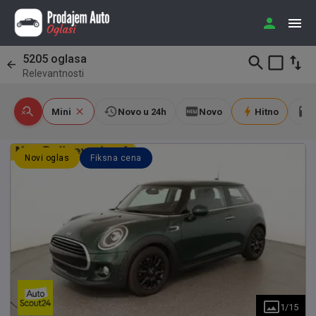
5205
oglasa
Relevantnosti
Mini
Novo u 24h
Novo
Hitno
D
Novi oglas
Fiksna cena
1
/
15