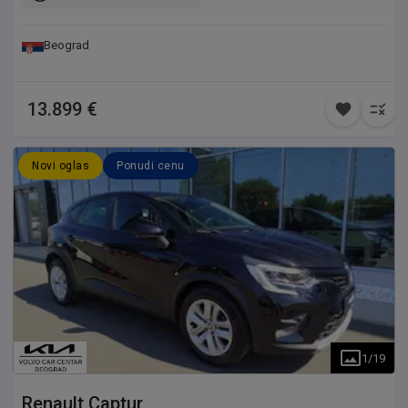
Beograd
13.899 €
Novi oglas
Ponudi cenu
1
/
19
Renault
Captur