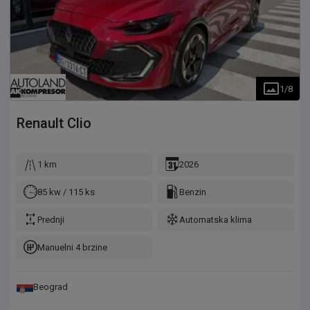
1
/
8
Renault
Clio
1 km
2026
85 kw / 115 ks
Benzin
Prednji
Automatska klima
Manuelni 4 brzine
Beograd