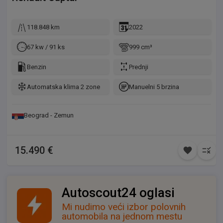
118.848 km
2022
67 kw / 91 ks
999 cm³
Benzin
Prednji
Automatska klima 2 zone
Manuelni 5 brzina
Beograd - Zemun
15.490 €
Autoscout24 oglasi
Mi nudimo veći izbor polovnih
automobila na jednom mestu