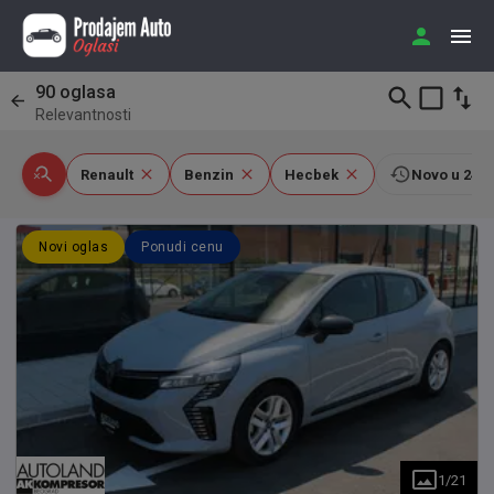
90
oglasa
Relevantnosti
Renault
Benzin
Hecbek
Novo u 24h
Novi oglas
Ponudi cenu
1
/
21