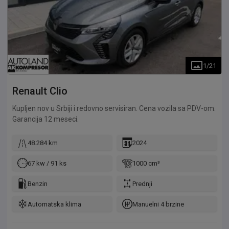
1
/
21
Renault
Clio
Kupljen nov u Srbiji i redovno servisiran. Cena vozila sa PDV-om.
Garancija 12 meseci.
48.284 km
2024
67 kw / 91 ks
1000 cm³
Benzin
Prednji
Automatska klima
Manuelni 4 brzine