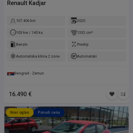
Renault
Kadjar
107.406 km
2020
103 kw / 140 ks
1332 cm³
Benzin
Prednji
Automatska klima 2 zone
Automatski
Beograd - Zemun
16.490 €
Novi oglas
Ponudi cenu