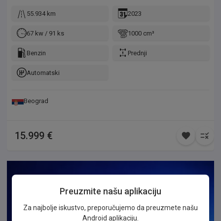
55.934 km
2023
67 kw / 91 ks
1000 cm³
Benzin
Prednji
Automatski
Beograd
15.999 €
Preuzmite našu aplikaciju
Za najbolje iskustvo, preporučujemo da preuzmete našu
Android aplikaciju.