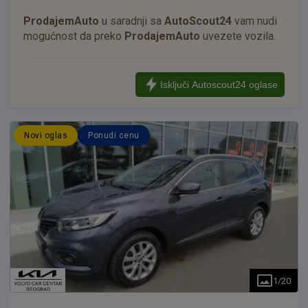
ProdajemAuto
u saradnji sa
AutoScout24
vam nudi
mogućnost da preko
ProdajemAuto
uvezete vozila.
Isključi Autoscout24 oglase
Novi oglas
Ponudi cenu
1
/
20