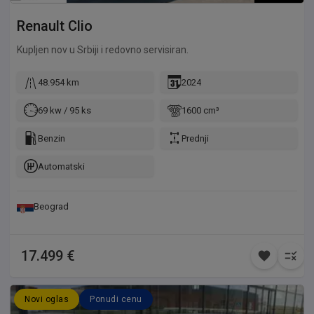
Renault
Clio
Kupljen nov u Srbiji i redovno servisiran.
48.954 km
2024
69 kw / 95 ks
1600 cm³
Benzin
Prednji
Automatski
Beograd
17.499 €
Novi oglas
Ponudi cenu