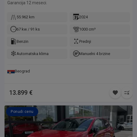
Garancija 12 meseci.
55.962 km
2024
67 kw / 91 ks
1000 cm³
Benzin
Prednji
Automatska klima
Manuelni 4 brzine
Beograd
13.899 €
Ponudi cenu