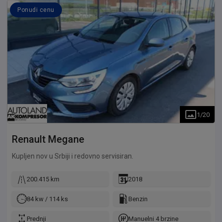
Ponudi cenu
1
/
20
Renault
Megane
Kupljen nov u Srbiji i redovno servisiran.
200.415 km
2018
84 kw / 114 ks
Benzin
Prednji
Manuelni 4 brzine