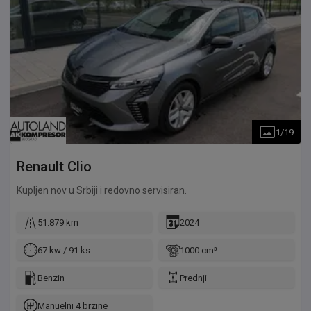
1
/
19
Renault
Clio
Kupljen nov u Srbiji i redovno servisiran.
51.879 km
2024
67 kw / 91 ks
1000 cm³
Benzin
Prednji
Manuelni 4 brzine