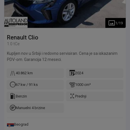
1
/
19
Renault
Clio
1.0 tCe
Kupljen nov u Srbiji i redovno servisiran. Cena je sa iskazanim
PDV-om. Garancija 12 meseci.
40.862 km
2024
67 kw / 91 ks
1000 cm³
Benzin
Prednji
Manuelni 4 brzine
Beograd