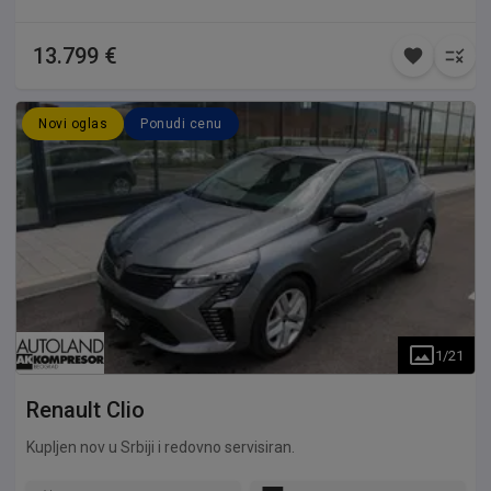
13.799 €
Novi oglas
Ponudi cenu
1
/
21
Renault
Clio
Kupljen nov u Srbiji i redovno servisiran.