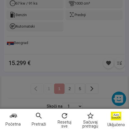
67 kw / 91 ks
1000 cm³
Benzin
Prednji
Automatski
Beograd
15.299 €
1
1
2
5
Skoči na
Resetuj
Sačuvaj
Početna
Pretraži
Uključeno
sve
pretragu