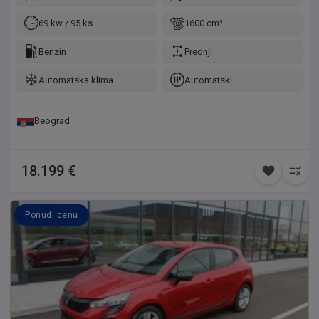
69 kw / 95 ks
1600 cm³
Benzin
Prednji
Automatska klima
Automatski
Beograd
18.199 €
Ponudi cenu