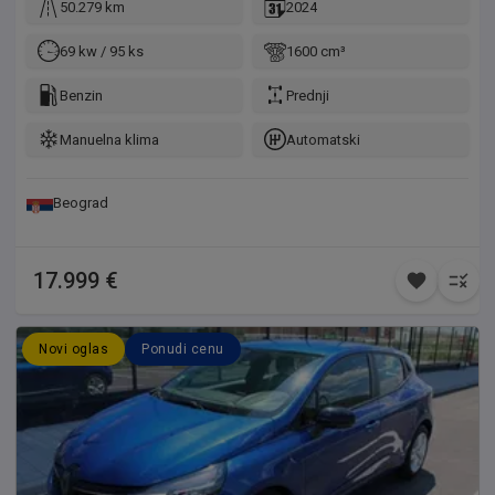
50.279 km
2024
69 kw / 95 ks
1600 cm³
Benzin
Prednji
Manuelna klima
Automatski
Beograd
17.999 €
Novi oglas
Ponudi cenu