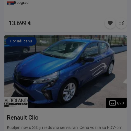
Beograd
13.699 €
Ponudi cenu
1
/
20
Renault
Clio
Kupljen nov u Srbiji i redovno servisiran. Cena vozila sa PDV-om.