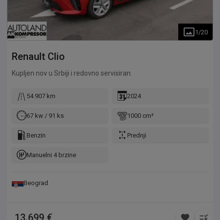
1
/
20
Renault
Clio
Kupljen nov u Srbiji i redovno servisiran.
54.907 km
2024
67 kw / 91 ks
1000 cm³
Benzin
Prednji
Manuelni 4 brzine
Beograd
13.699 €