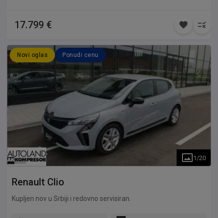
17.799 €
Novi oglas
Ponudi cenu
1
/
20
Renault
Clio
Kupljen nov u Srbiji i redovno servisiran.