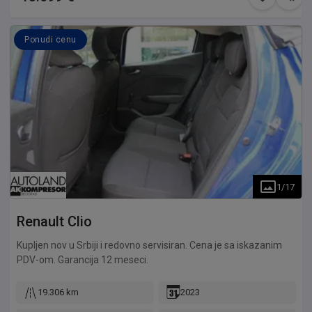
Ponudi cenu
1
/
17
Renault
Clio
Kupljen nov u Srbiji i redovno servisiran. Cena je sa iskazanim
PDV-om. Garancija 12 meseci.
19.306 km
2023