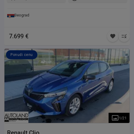
Beograd
7.699 €
Ponudi cenu
1
/
21
Renault
Clio