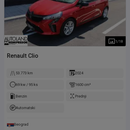
1
/
18
Renault
Clio
53.773 km
2024
69 kw / 95 ks
1600 cm³
Benzin
Prednji
Automatski
Beograd