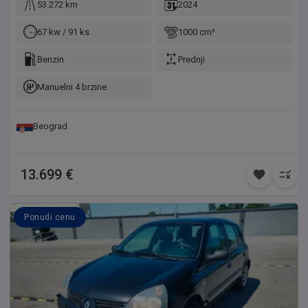
53.272 km
2024
67 kw / 91 ks
1000 cm³
Benzin
Prednji
Manuelni 4 brzine
Beograd
13.699 €
Ponudi cenu