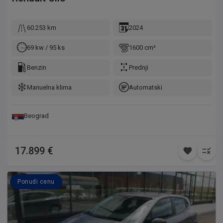
60.253 km
2024
69 kw / 95 ks
1600 cm³
Benzin
Prednji
Manuelna klima
Automatski
Beograd
17.899 €
Ponudi cenu