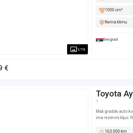
1000 cm³
Nema klimu
Beograd
1
/
19
9 €
Toyota
Ay
1
Mali gradski auto ko
ima rezervni kljuc.
moguca.
163.000 km