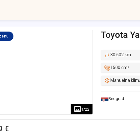
Toyota
Ya
 cenu
80.602 km
1500 cm³
Manuelna klim
Beograd
1
/
22
9 €