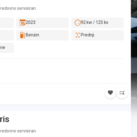
i redovno servisiran.
2023
92 kw / 125 ks
Benzin
Prednji
ine
ris
i redovno servisiran.