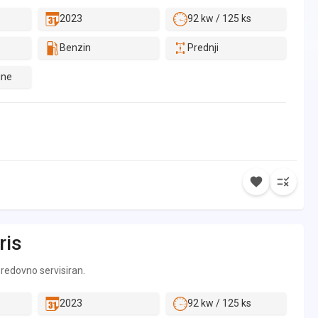
2023
92 kw / 125 ks
Benzin
Prednji
ine
ris
i redovno servisiran.
2023
92 kw / 125 ks