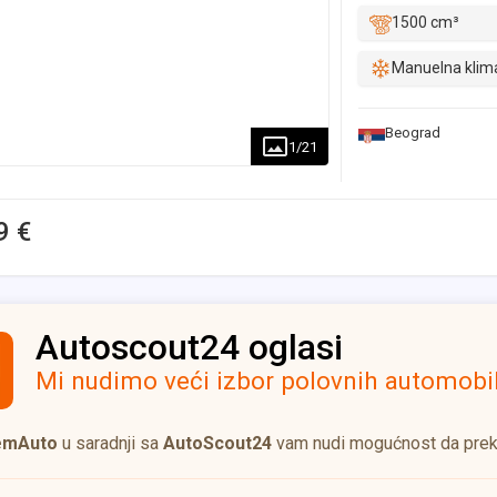
1500 cm³
Manuelna klim
Beograd
1
/
21
9 €
Autoscout24 oglasi
Mi nudimo veći izbor polovnih automob
emAuto
u saradnji sa
AutoScout24
vam nudi mogućnost da pre