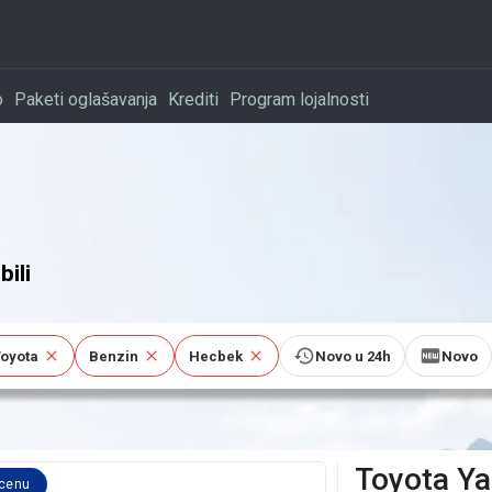
o
Paketi oglašavanja
Krediti
Program lojalnosti
ili
oyota
Benzin
Hecbek
Novo u 24h
Novo
Toyota
Ya
 cenu