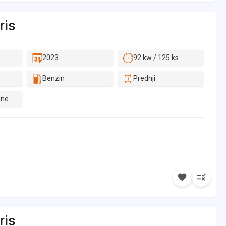
ris
2023
92 kw / 125 ks
Benzin
Prednji
ine
ris