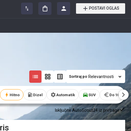
POSTAVI OGLAS
Sortiraj po
Hitno
Dizel
Automatik
SUV
Do 10.000€
Isključite AutoScout24 iz pretrage
ris