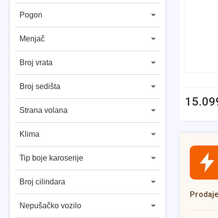
Pogon
Menjač
Broj vrata
Broj sedišta
15.09
Strana volana
Klima
Tip boje karoserije
Broj cilindara
Prodaj
Nepušačko vozilo