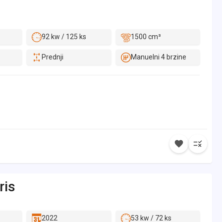
92 kw / 125 ks
1500 cm³
Prednji
Manuelni 4 brzine
ris
2022
53 kw / 72 ks