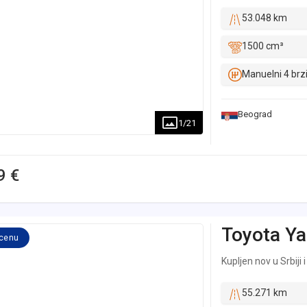
53.048 km
1500 cm³
Manuelni 4 brz
Beograd
1
/
21
9 €
Toyota
Ya
 cenu
Kupljen nov u Srbiji 
55.271 km