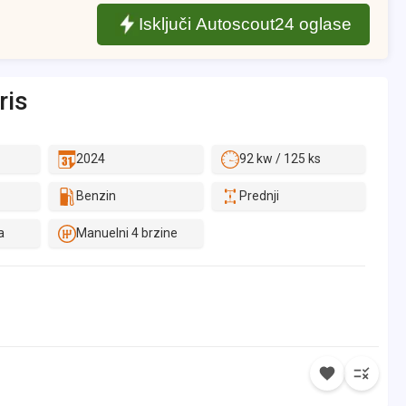
Isključi Autoscout24 oglase
ris
2024
92 kw / 125 ks
Benzin
Prednji
a
Manuelni 4 brzine