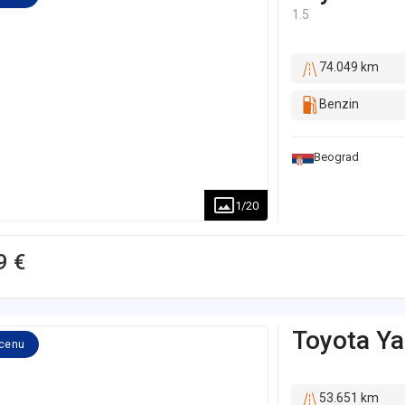
1.5
74.049 km
Benzin
Beograd
1
/
20
9 €
Toyota
Ya
 cenu
53.651 km