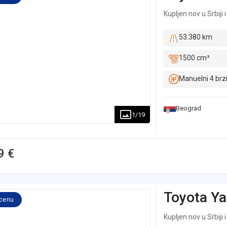
Kupljen nov u Srbiji 
53.380 km
1500 cm³
Manuelni 4 brz
Beograd
1
/
19
9 €
Toyota
Ya
 cenu
Kupljen nov u Srbiji 