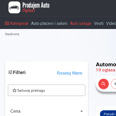
Kategorije
Auto placevi i saloni
Auto usluge
Vesti
Vide
Naslovna
Automob
19
oglasa
Filteri
Resetuj filtere
T
Sačuvaj pretragu
Cena
Ponudi