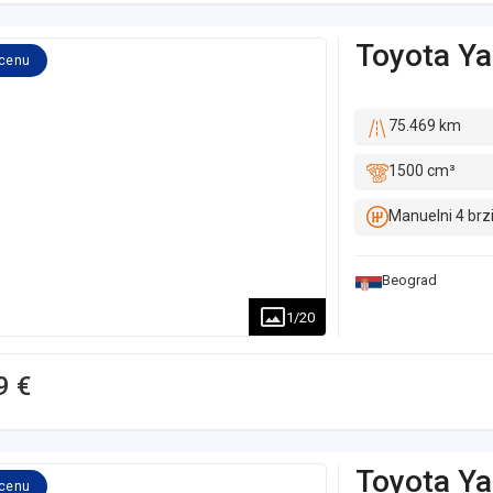
Toyota
Ya
 cenu
75.469 km
1500 cm³
Manuelni 4 brz
Beograd
1
/
20
9 €
Toyota
Ya
 cenu