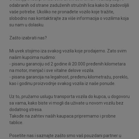
odabranih od strane zaduženih stručnih lica kako bi zadovoljili
vaše potrebe. Ukoliko ne pronađete vozilo koje tražite,
slobodno nas kontaktirajte za više informacija o vozilima koja
su nam u dolasku.
Zašto izabrati nas?
Mi uvek stojimo iza svakog vozila koje prodajemo. Zato svim
našim kupcima nudimo:
- pisanu garanciju od 2 godine ili 20.000 pređenih kilometara
na motor, menjač i sve vitalne delove vozila.
- pisana garancija na legalnost, pređenu kilometražu, poreklo,
kao i godinu proizvodnje svakog vozila iz naše ponude.
Uz to, pružamo uslugu transporta vozila do kupca, u dogovoru
sa vama, kako biste vi mogli da uživate u novom vozilu bez
dodatnog stresa.
Takođe na zahtev naših kaupaca pripremamo i probne
tablice.
Posetite nas i saznajte zašto smo vaš pouzdani partner u