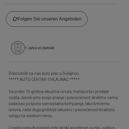
Folgen Sie unseren Angeboten
1
Jahre im Betrieb
Dobrodošli na naš auto plac u Svilajncu.
***** AUTO CENTAR SVILAJNAC *****
Sa preko 15 godina iskustva uvoza, transporta i prodaje
vozila, doneli smo svoje znanje i posvećenost direktno vama,
sada kao potpuno samostalna kompanija. Iako krećemo
iznova, naše dugogodišnje iskustvo i posvećenost kvalitetu
ostaju na visokom nivou.
U našoj ponudi pronaći ćete široki asortiman vozila, pažljivo