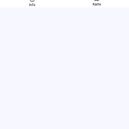
Karte
Info
Schnelle Links
FAQ
Über uns
Nutzungsbedingungen
Datenschutz-Bestimmungen
Link exchange
Preisgestaltung
Kundensupport - Ticket