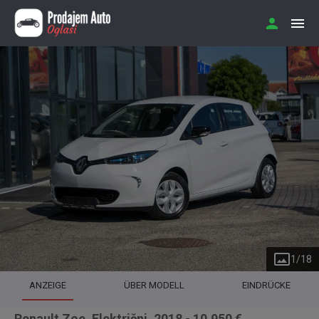
1
/
18
ANZEIGE
ÜBER MODELL
EINDRÜCKE
Renault Zoe, Električni, 2018 - 10.950 €