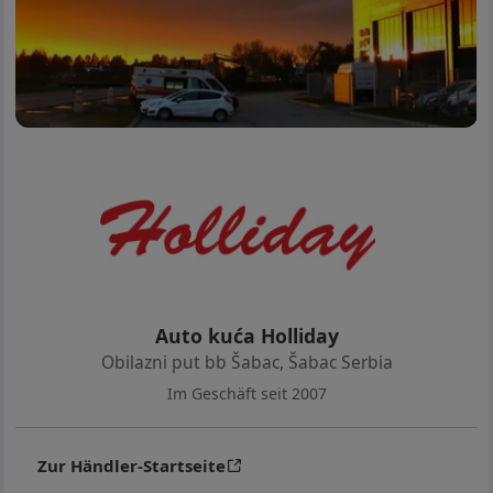
TERETNA VOZILA DO 90 DANA. FINANSIRANJE DO
60 MESECI U ZAVISNOSTI OD GODIŠTA VOZILA.
UČEŠĆE ISPOD 30%. ZAMENA STARO ZA NOVIJE!
Ukoliko ovaj automobil ne ispunjava vaše zahteve,
pozovite i poručite automobil po vašoj želji na
064/864-02-06. Registrujte se na našem sajtu
www.licitacije-polovni-automobili.com i po uplati
depozita licitirajte vozilo po svojoj želji. Sva naša
vozila su u salonu i mogu se pogledati bez obzira na
vremenske uslove. Garantujemo da je automobil:
tehnički ispravan, od prvog vlasnika, legalan u zemlji i
Auto kuća Holliday
inostranstvu, sa originalnom propratnom
Obilazni put bb Šabac
,
Šabac Serbia
dokumentacijom. Prilikom kupovine smo obezbedili
Im Geschäft seit 2007
za Vas probne tablice i kompletnu dokumentaciju za
registraciju u Vašem gradu – sve na jednom mestu
na tehničkom pregledu u okviru Auto kuće Holliday.
Zur Händler-Startseite