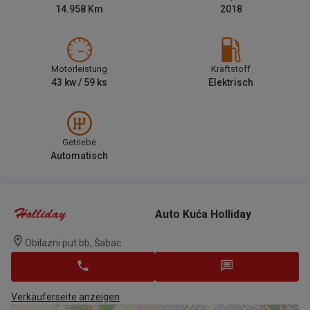
14.958
Km
2018
Motorleistung
Kraftstoff
43
kw /
59
ks
Elektrisch
Getriebe
Automatisch
Auto Kuća Holliday
Obilazni put bb, Šabac
Verkäuferseite anzeigen